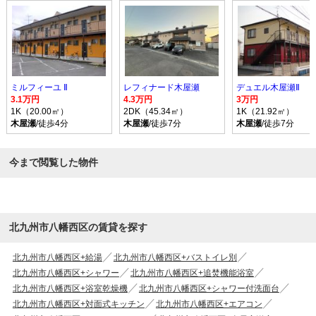
ミルフィーユ Ⅱ
レフィナード木屋瀬
デュエル木屋瀬Ⅱ
3.1万円
4.3万円
3万円
1K（20.00㎡）
2DK（45.34㎡）
1K（21.92㎡）
木屋瀬
/徒歩4分
木屋瀬
/徒歩7分
木屋瀬
/徒歩7分
今まで閲覧した物件
北九州市八幡西区の賃貸を探す
北九州市八幡西区+給湯
北九州市八幡西区+バストイレ別
北九州市八幡西区+シャワー
北九州市八幡西区+追焚機能浴室
北九州市八幡西区+浴室乾燥機
北九州市八幡西区+シャワー付洗面台
北九州市八幡西区+対面式キッチン
北九州市八幡西区+エアコン