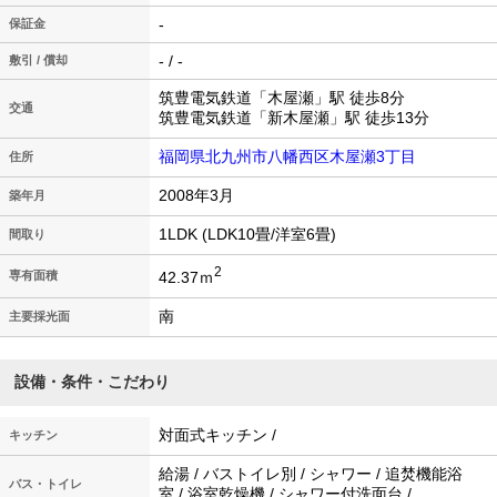
-
保証金
- / -
敷引 / 償却
筑豊電気鉄道「木屋瀬」駅 徒歩8分
交通
筑豊電気鉄道「新木屋瀬」駅 徒歩13分
福岡県北九州市八幡西区木屋瀬3丁目
住所
2008年3月
築年月
1LDK (LDK10畳/洋室6畳)
間取り
2
42.37ｍ
専有面積
南
主要採光面
設備・条件・こだわり
対面式キッチン /
キッチン
給湯 / バストイレ別 / シャワー / 追焚機能浴
バス・トイレ
室 / 浴室乾燥機 / シャワー付洗面台 /