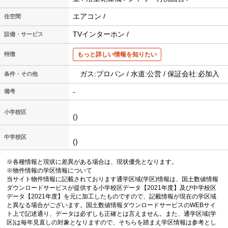
エアコン /
住空間
TVインターホン /
設備・サービス
特徴
もっと詳しい情報を知りたい
ガス:プロパン / 水道:公営 / 保証会社:必加入
条件・その他
-
備考
小学校区
()
中学校区
()
※各種情報と現状に差異がある場合は、現状優先となります。
※物件情報の学区情報について
当サイト物件情報に記載されております通学区域(学区)情報は、国土数値情報
ダウンロードサービスが提供する小学校区データ【2021年度】及び中学校区
データ【2021年度】を元に加工したものですので、記載情報が現在の学区域
と異なる場合がございます。国土数値情報ダウンロードサービスのWEBサイ
ト上で記述通り、データは必ずしも正確とは言えません。また、通学区域(学
区)は毎年見直しの対象となりますので、そちらを踏まえ学区情報は参考とし