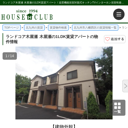
ランドコア木屋瀬 木屋瀬の1LDK賃貸アパート！追焚機能浴室対面式キッチンTVインターホン浴室乾燥機LGBTQフレンドリー｜株式会社ハウス倶楽部
TOPページ
北九州の賃貸
賃貸物件検索
北九州市八幡西区の賃貸情報一覧
ラン
ランドコア木屋瀬
木屋瀬の1LDK賃貸アパートの物
件情報
1 / 14
一覧
【建物外観】