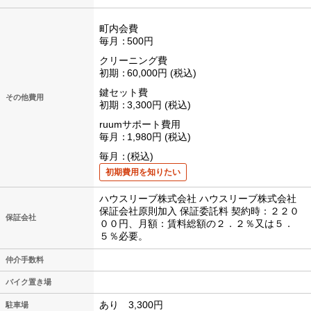
町内会費
毎月
500円
クリーニング費
初期
60,000円
税込
鍵セット費
その他費用
初期
3,300円
税込
ruumサポート費用
毎月
1,980円
税込
毎月
税込
初期費用を知りたい
ハウスリーブ株式会社 ハウスリーブ株式会社
保証会社原則加入 保証委託料 契約時：２２０
保証会社
００円、月額：賃料総額の２．２％又は５．
５％必要。
仲介手数料
バイク置き場
あり 3,300円
駐車場