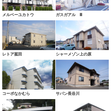
メルベーユカトウ
ガスガアル Ⅲ
レトア菰田
シャーメゾン上の原
コーポなかむら
サパン長谷川