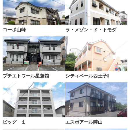
コーポ山崎
ラ・メゾン・ド・トモダ
プチエトワール星遊館
シティベール西王子Ⅱ
ビッグ １
エスポアール陣山