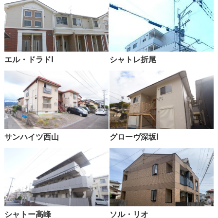
エル・ドラドⅠ
シャトレ折尾
サンハイツ西山
グローヴ深坂Ⅰ
シャトー高峰
ソル・リオ