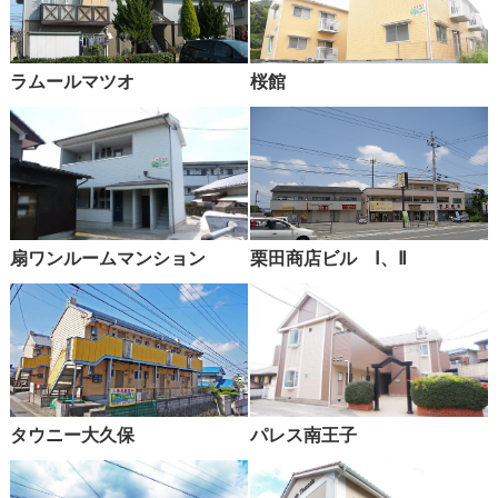
ラムールマツオ
桜館
扇ワンルームマンション
栗田商店ビル Ⅰ、Ⅱ
タウニー大久保
パレス南王子