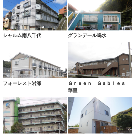
シャルム南八千代
グランデール鳴水
フォーレスト岩瀬
Ｇｒｅｅｎ Ｇａｂｌｅｓ
華里