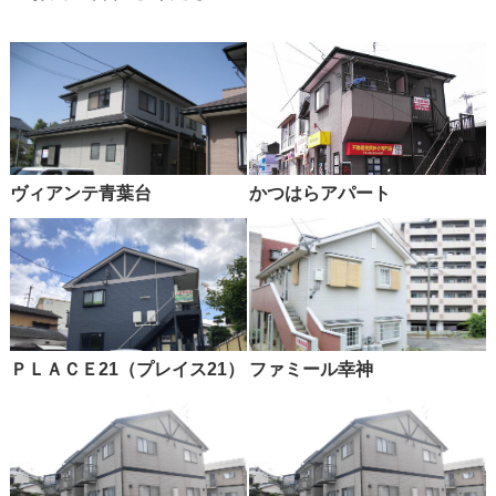
ヴィアンテ青葉台
かつはらアパート
ＰＬＡＣＥ21（プレイス21）
ファミール幸神