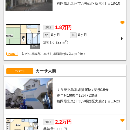
福岡県北九州市八幡西区折尾4丁目18-10
1.8万円
202
0ヶ月
0ヶ月
敷
礼
2
2階
1K（22ｍ
）
【ハウス倶楽部 本社】折尾駅徒歩7分の好立地！
カーサ大膳
アパート
ＪＲ鹿児島本線
折尾駅
/ 徒歩16分
築年月1990年12月 / 2階建
福岡県北九州市八幡西区大膳2丁目13-23
2.2万円
102
3,000円