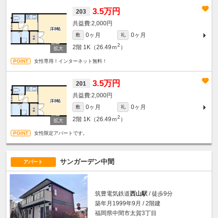
3.5万円
203
2,000円
0ヶ月
0ヶ月
敷
礼
2
2階
1K（26.49ｍ
）
女性専用！インターネット無料！
3.5万円
201
2,000円
0ヶ月
0ヶ月
敷
礼
2
2階
1K（26.49ｍ
）
女性限定アパートです。
サンガーデン中間
アパート
筑豊電気鉄道
西山駅
/ 徒歩9分
築年月1999年9月 / 2階建
福岡県中間市太賀3丁目