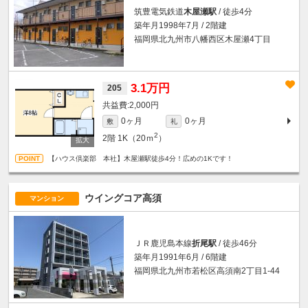
筑豊電気鉄道
木屋瀬駅
/ 徒歩4分
築年月1998年7月 / 2階建
福岡県北九州市八幡西区木屋瀬4丁目
3.1万円
205
2,000円
0ヶ月
0ヶ月
敷
礼
2
2階
1K（20ｍ
）
【ハウス倶楽部 本社】木屋瀬駅徒歩4分！広めの1Kです！
ウイングコア高須
マンション
ＪＲ鹿児島本線
折尾駅
/ 徒歩46分
築年月1991年6月 / 6階建
福岡県北九州市若松区高須南2丁目1-44