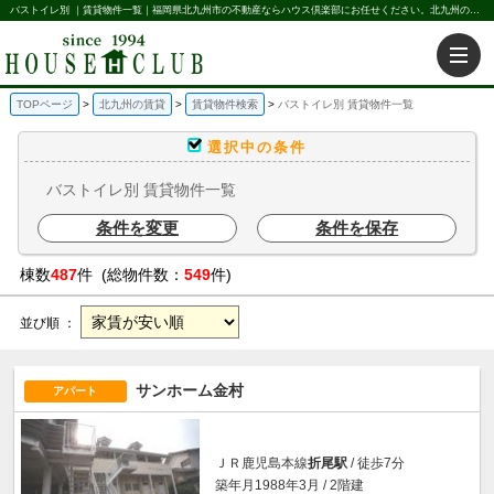
バストイレ別 ｜賃貸物件一覧｜福岡県北九州市の不動産ならハウス倶楽部にお任せください。北九州の賃貸・売買・不動産買取などを不動産に関することならなんでもお任せ。
TOPページ
北九州の賃貸
賃貸物件検索
バストイレ別 賃貸物件一覧
選択中の条件
バストイレ別 賃貸物件一覧
条件を変更
条件を保存
棟数
487
件 (総物件数：
549
件)
並び順 ：
サンホーム金村
アパート
ＪＲ鹿児島本線
折尾駅
/ 徒歩7分
築年月1988年3月 / 2階建