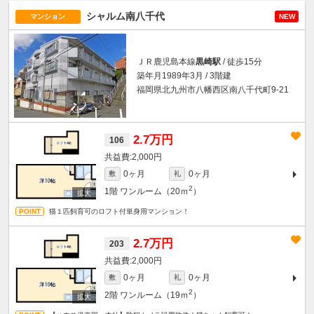
シャルム南八千代
マンション
NEW
ＪＲ鹿児島本線
黒崎駅
/ 徒歩15分
築年月1989年3月 / 3階建
福岡県北九州市八幡西区南八千代町9-21
2.7万円
106
2,000円
0ヶ月
0ヶ月
敷
礼
2
1階
ワンルーム（20ｍ
）
猫１匹飼育可のロフト付単身用マンション！
2.7万円
203
2,000円
0ヶ月
0ヶ月
敷
礼
2
2階
ワンルーム（19ｍ
）