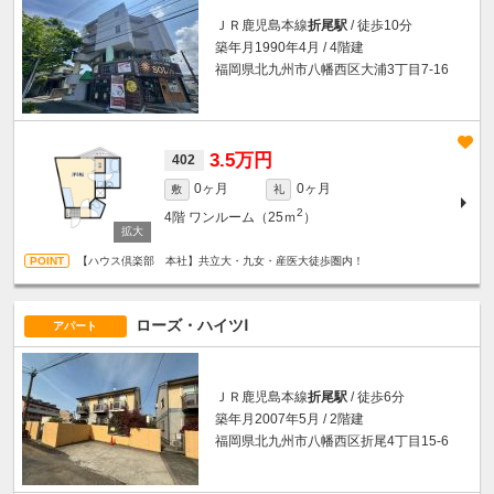
ＪＲ鹿児島本線
折尾駅
/ 徒歩10分
築年月1990年4月 / 4階建
福岡県北九州市八幡西区大浦3丁目7-16
3.5万円
402
0ヶ月
0ヶ月
敷
礼
2
4階
ワンルーム（25ｍ
）
【ハウス倶楽部 本社】共立大・九女・産医大徒歩圏内！
ローズ・ハイツⅠ
アパート
ＪＲ鹿児島本線
折尾駅
/ 徒歩6分
築年月2007年5月 / 2階建
福岡県北九州市八幡西区折尾4丁目15-6