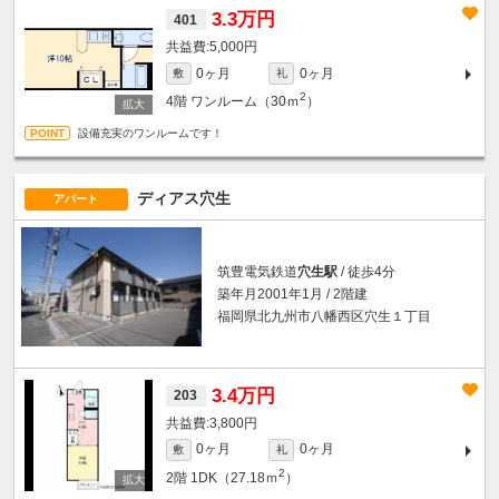
3.3万円
401
5,000円
0ヶ月
0ヶ月
敷
礼
2
4階
ワンルーム（30ｍ
）
設備充実のワンルームです！
ディアス穴生
アパート
筑豊電気鉄道
穴生駅
/ 徒歩4分
築年月2001年1月 / 2階建
福岡県北九州市八幡西区穴生１丁目
3.4万円
203
3,800円
0ヶ月
0ヶ月
敷
礼
2
2階
1DK（27.18ｍ
）