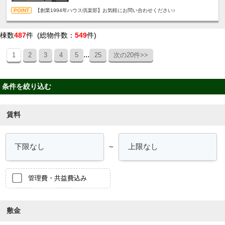
【創業1994年ハウス倶楽部】お気軽にお問い合わせください♪
棟数
487
件 (総物件数：
549
件)
...
1
2
3
4
5
25
次の20件>>
条件を絞り込む
賃料
～
管理費・共益費込み
敷金