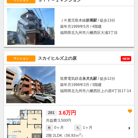
ＳＴＹ－１マンション
マンション
ＪＲ鹿児島本線
折尾駅
/ 徒歩13分
築年月1999年5月 / 4階建
福岡県北九州市八幡西区大浦3丁目
スカイヒルズ上の原
マンション
NEW
筑豊電気鉄道
永犬丸駅
/ 徒歩12分
築年月1998年3月 / 3階建
福岡県北九州市八幡西区上の原4丁目17-14
3.6万円
201
3,500円
0ヶ月
1ヶ月
敷
礼
2
2階
2LDK（56.93ｍ
）