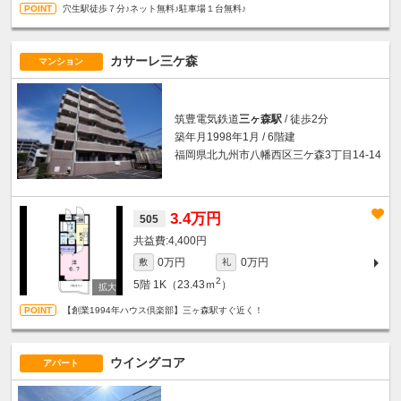
穴生駅徒歩７分♪ネット無料♪駐車場１台無料♪
カサーレ三ケ森
マンション
筑豊電気鉄道
三ヶ森駅
/ 徒歩2分
築年月1998年1月 / 6階建
福岡県北九州市八幡西区三ケ森3丁目14-14
3.4万円
505
4,400円
0万円
0万円
敷
礼
2
5階
1K（23.43ｍ
）
【創業1994年ハウス倶楽部】三ヶ森駅すぐ近く！
ウイングコア
アパート