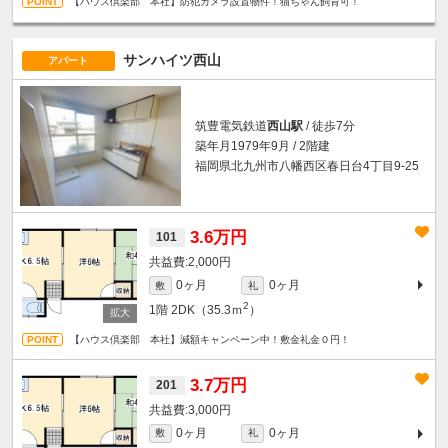
【ハウス倶楽部 本社】防犯カメラ設置物件！猫ちゃん飼育可！
サンハイツ西山
アパート
筑豊電気鉄道
西山駅
/ 徒歩7分
築年月1979年9月 / 2階建
福岡県北九州市八幡西区春日台4丁目9-25
3.6万円
101
2,000円
0ヶ月
0ヶ月
敷
礼
2
1階
2DK（35.3ｍ
）
【ハウス倶楽部 本社】減額キャンペーン中！敷金礼金０円！
3.7万円
201
3,000円
0ヶ月
0ヶ月
敷
礼