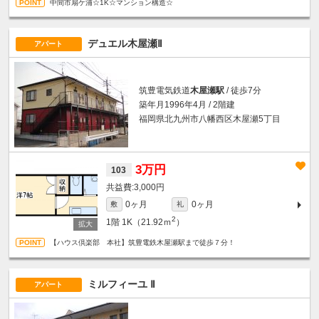
中間市扇ケ浦☆1K☆マンション構造☆
デュエル木屋瀬Ⅱ
アパート
筑豊電気鉄道
木屋瀬駅
/ 徒歩7分
築年月1996年4月 / 2階建
福岡県北九州市八幡西区木屋瀬5丁目
3万円
103
3,000円
0ヶ月
0ヶ月
敷
礼
2
1階
1K（21.92ｍ
）
【ハウス倶楽部 本社】筑豊電鉄木屋瀬駅まで徒歩７分！
ミルフィーユ Ⅱ
アパート