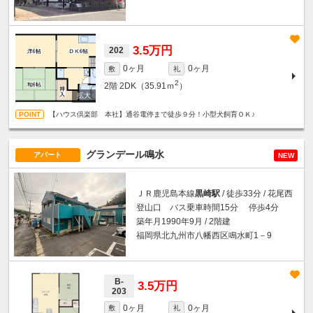
3.5万円
202
0ヶ月
0ヶ月
敷
礼
2
2階
2DK（35.91ｍ
）
【ハウス倶楽部 本社】通谷電停まで徒歩９分！小型犬飼育ＯＫ♪
グランデール鳴水
アパート
NEW
ＪＲ鹿児島本線
黒崎駅
/ 徒歩33分 / 花尾西
登山口 バス乗車時間15分 停歩4分
築年月1990年9月 / 2階建
福岡県北九州市八幡西区鳴水町1－9
B-
3.5万円
203
0ヶ月
0ヶ月
敷
礼