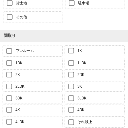
貸土地
駐車場
その他
間取り
ワンルーム
1K
1DK
1LDK
2K
2DK
2LDK
3K
3DK
3LDK
4K
4DK
4LDK
それ以上