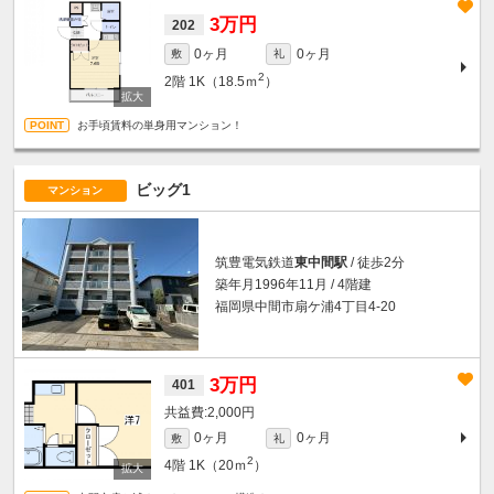
3万円
202
0ヶ月
0ヶ月
敷
礼
2
2階
1K（18.5ｍ
）
お手頃賃料の単身用マンション！
ビッグ1
マンション
筑豊電気鉄道
東中間駅
/ 徒歩2分
築年月1996年11月 / 4階建
福岡県中間市扇ケ浦4丁目4-20
3万円
401
2,000円
0ヶ月
0ヶ月
敷
礼
2
4階
1K（20ｍ
）