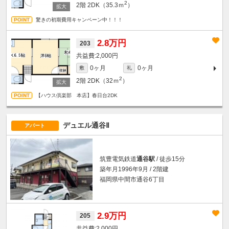
2
2階
2DK（35.3ｍ
）
驚きの初期費用キャンペーン中！！！
2.8万円
203
2,000円
0ヶ月
0ヶ月
敷
礼
2
2階
2DK（32ｍ
）
【ハウス倶楽部 本店】春日台2DK
デュエル通谷Ⅱ
アパート
筑豊電気鉄道
通谷駅
/ 徒歩15分
築年月1996年9月 / 2階建
福岡県中間市通谷6丁目
2.9万円
205
2,000円