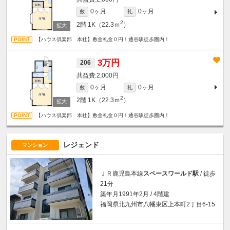
0ヶ月
0ヶ月
敷
礼
2
2階
1K（22.3ｍ
）
【ハウス倶楽部 本社】敷金礼金０円！通谷駅徒歩圏内！
3万円
206
2,000円
0ヶ月
0ヶ月
敷
礼
2
2階
1K（22.3ｍ
）
【ハウス倶楽部 本社】敷金礼金０円！通谷駅徒歩圏内！
レジェンド
マンション
ＪＲ鹿児島本線
スペースワールド駅
/ 徒歩
21分
築年月1991年2月 / 4階建
福岡県北九州市八幡東区上本町2丁目6-15