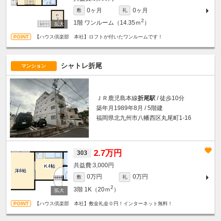
0ヶ月
0ヶ月
敷
礼
2
1階
ワンルーム（14.35ｍ
）
【ハウス倶楽部 本社】ロフトが付いたワンルームです！
シャトレ折尾
マンション
ＪＲ鹿児島本線
折尾駅
/ 徒歩10分
築年月1989年8月 / 5階建
福岡県北九州市八幡西区丸尾町1-16
2.7万円
303
3,000円
0万円
0万円
敷
礼
2
3階
1K（20ｍ
）
【ハウス倶楽部 本社】敷金礼金０円！インターネット無料！