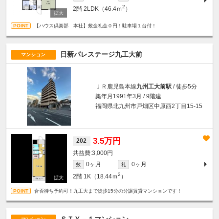
2
2階
2LDK（46.4ｍ
）
【ハウス倶楽部 本社】敷金礼金０円！駐車場１台付！
日新パレステージ九工大前
マンション
ＪＲ鹿児島本線
九州工大前駅
/ 徒歩5分
築年月1991年3月 / 9階建
福岡県北九州市戸畑区中原西2丁目15-15
3.5万円
202
3,000円
0ヶ月
0ヶ月
敷
礼
2
2階
1K（18.44ｍ
）
合否待ち予約可！九工大まで徒歩15分の分譲賃貸マンションです！