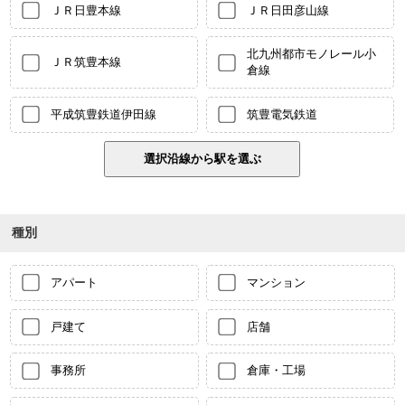
ＪＲ日豊本線
ＪＲ日田彦山線
北九州都市モノレール小
ＪＲ筑豊本線
倉線
平成筑豊鉄道伊田線
筑豊電気鉄道
種別
アパート
マンション
戸建て
店舗
事務所
倉庫・工場