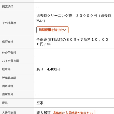
-
鍵交換代
退去時クリーニング費 ３３０００円（退去時
払い）
その他費用
初期費用を知りたい
全保連 賃料総額の８０％＋更新料１０，００
保証会社
０円／年
仲介手数料
バイク置き場
あり 4,400円
駐車場
近隣駐車場
周辺環境
-
借家区分
空家
現況
即入居可
入居可能日
具体的な入居時期が知りたい