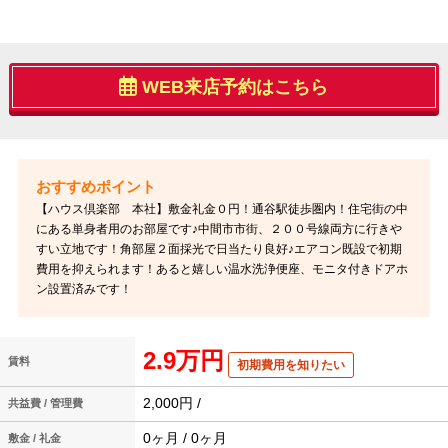
WEB来店予約はこちら
【ハウス倶楽部 本社】敷金礼金０円！通谷駅徒歩圏内！住宅街の中
にある単身者用のお部屋です♪中間市市街、２００号線両方に行きや
すい立地です！角部屋２面採光で日当たり良好♪エアコン既設で初期
費用を抑えられます！あると嬉しい温水洗浄便座、モニタ付きドアホ
ン設置済みです！
2.9万円
賃料
初期費用を知りたい
2,000円 /
共益費 / 管理費
0ヶ月 / 0ヶ月
敷金 / 礼金