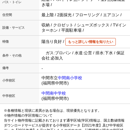
バス・トイレ
き場 /
最上階 / 2面採光 / フローリング / エアコン /
住空間
収納 / クロゼット / シューズボックス / TVイン
設備・サービス
ターホン / 平面駐車場 /
陽当り良好 /
特徴
もっと詳しい情報を知りたい
ガス:プロパン / 水道:公営 / 排水:下水 / 保証
条件・その他
会社:必加入
-
備考
中間市立
中間南小学校
小学校区
(福岡県中間市)
中間南中学校
中学校区
(福岡県中間市)
※各種情報と現状に差異がある場合は、現状優先となります。
※物件情報の学区情報について
当サイト物件情報に記載されております通学区域(学区)情報は、国土数値情報
ダウンロードサービスが提供する小学校区データ【2021年度】及び中学校区