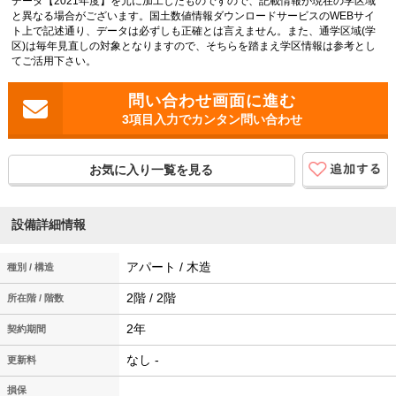
データ【2021年度】を元に加工したものですので、記載情報が現在の学区域
と異なる場合がございます。国土数値情報ダウンロードサービスのWEBサイ
ト上で記述通り、データは必ずしも正確とは言えません。また、通学区域(学
区)は毎年見直しの対象となりますので、そちらを踏まえ学区情報は参考とし
てご活用下さい。
3項目入力でカンタン問い合わせ
お気に入り一覧を見る
設備詳細情報
アパート / 木造
種別 / 構造
2階 / 2階
所在階 / 階数
2年
契約期間
なし -
更新料
損保