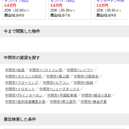
サンハイツ西山
サンハイツ西山
サンガーデン中間
2.8万円
3.6万円
3.5万円
2DK（32.00㎡）
2DK（35.30㎡）
2DK（35.91㎡）
西山
/徒歩8分
西山
/徒歩7分
西山
/徒歩9分
今まで閲覧した物件
中間市の賃貸を探す
中間市+給湯
中間市+バストイレ別
中間市+シャワー
中間市+ガスコンロ対応
中間市+最上階
中間市+2面採光
中間市+フローリング
中間市+エアコン
中間市+収納
中間市+クロゼット
中間市+シューズボックス
中間市+TVインターホン
中間市+平面駐車場
中間市+陽当り良好
中間市+室内洗濯機置き場
中間市+即入居可
中間市+敷金不要
最近検索した条件