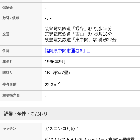
-
保証金
- / -
敷引 / 償却
筑豊電気鉄道「通谷」駅 徒歩15分
筑豊電気鉄道「西山」駅 徒歩18分
交通
筑豊電気鉄道「東中間」駅 徒歩27分
福岡県中間市通谷6丁目
住所
1996年9月
築年月
1K (洋室7畳)
間取り
2
22.3ｍ
専有面積
-
主要採光面
設備・条件・こだわり
ガスコンロ対応 /
キッチン
給湯 / バストイレ別 / シャワー / 室内洗濯機置