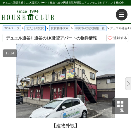
デュエル通谷Ⅱ 通谷の1K賃貸アパート！敷金礼金０円通谷駅角部屋エアコンモニタ付ドアホン｜株式会社ハウス倶楽部
TOPページ
北九州の賃貸
賃貸物件検索
中間市の賃貸情報一覧
デュエル通谷Ⅱ 
デュエル通谷Ⅱ
通谷の1K賃貸アパートの物件情報
1 / 14
一覧
【建物外観】