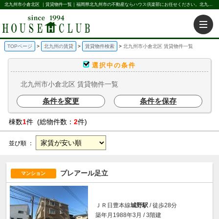
北九州市小倉北区 ｜賃貸物件一覧｜福岡県北九州市の不動産ならハウス倶楽部にお任せください。北九州の賃貸・売買・不動産買取などを不動産に関することならなんでもお任せ。
TOPページ
北九州の賃貸
賃貸物件検索
北九州市小倉北区 賃貸物件一覧
選択中の条件
北九州市小倉北区 賃貸物件一覧
条件を変更
条件を保存
棟数
1
件 (総物件数：
2
件)
並び順 ：
プレアール足立
マンション
ＪＲ日豊本線
城野駅
/ 徒歩28分
築年月1988年3月 / 3階建