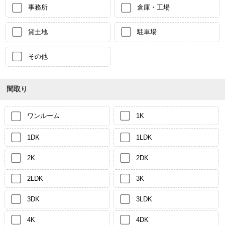
事務所
倉庫・工場
貸土地
駐車場
その他
間取り
ワンルーム
1K
1DK
1LDK
2K
2DK
2LDK
3K
3DK
3LDK
4K
4DK