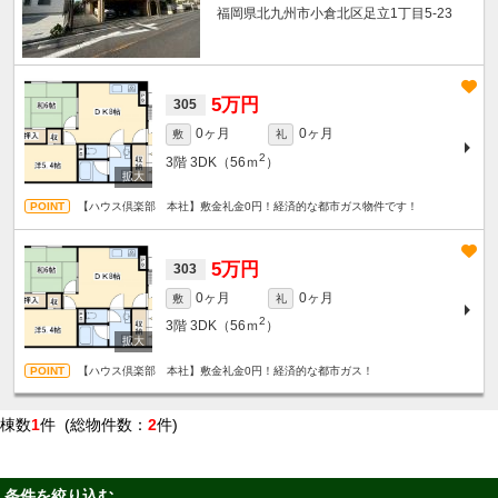
福岡県北九州市小倉北区足立1丁目5-23
5万円
305
0ヶ月
0ヶ月
敷
礼
2
3階
3DK（56ｍ
）
【ハウス倶楽部 本社】敷金礼金0円！経済的な都市ガス物件です！
5万円
303
0ヶ月
0ヶ月
敷
礼
2
3階
3DK（56ｍ
）
【ハウス倶楽部 本社】敷金礼金0円！経済的な都市ガス！
棟数
1
件 (総物件数：
2
件)
条件を絞り込む