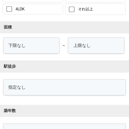
4LDK
それ以上
面積
～
駅徒歩
築年数