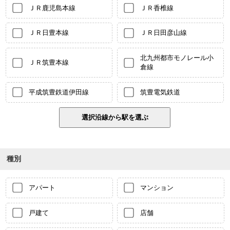
ＪＲ鹿児島本線
ＪＲ香椎線
ＪＲ日豊本線
ＪＲ日田彦山線
北九州都市モノレール小
ＪＲ筑豊本線
倉線
平成筑豊鉄道伊田線
筑豊電気鉄道
種別
アパート
マンション
戸建て
店舗