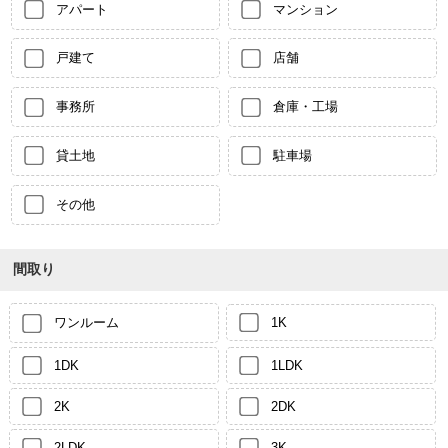
アパート
マンション
戸建て
店舗
事務所
倉庫・工場
貸土地
駐車場
その他
間取り
ワンルーム
1K
1DK
1LDK
2K
2DK
2LDK
3K