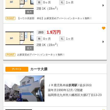
0ヶ月
1ヶ月
敷
礼
2
2階
1K（19ｍ
）
【ハウス倶楽部 本社】お家賃安めアパート♪インターネット無料！
1.9万円
203
0ヶ月
1ヶ月
敷
礼
2
2階
1K（19ｍ
）
お家賃安めアパート♪インターネット無料！
カーサ大膳
アパート
ＪＲ鹿児島本線
折尾駅
/ 徒歩16分
築年月1990年12月 / 2階建
福岡県北九州市八幡西区大膳2丁目13-23