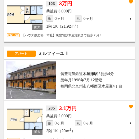
3万円
103
3,000円
0ヶ月
0ヶ月
敷
礼
2
1階
1K（21.92ｍ
）
【ハウス倶楽部 本社】筑豊電鉄木屋瀬駅まで徒歩７分！
ミルフィーユ Ⅱ
アパート
筑豊電気鉄道
木屋瀬駅
/ 徒歩4分
築年月1998年7月 / 2階建
福岡県北九州市八幡西区木屋瀬4丁目
3.1万円
205
2,000円
0ヶ月
0ヶ月
敷
礼
2
2階
1K（20ｍ
）