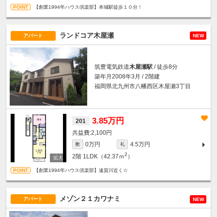
【創業1994年ハウス倶楽部】本城駅徒歩１０分！
ランドコア木屋瀬
アパート
NEW
筑豊電気鉄道
木屋瀬駅
/ 徒歩8分
築年月2008年3月 / 2階建
福岡県北九州市八幡西区木屋瀬3丁目
3.85万円
201
2,100円
0万円
4.5万円
敷
礼
2
2階
1LDK（42.37ｍ
）
【創業1994年ハウス倶楽部】遠賀川近く☆
メゾン２１カワナミ
アパート
NEW