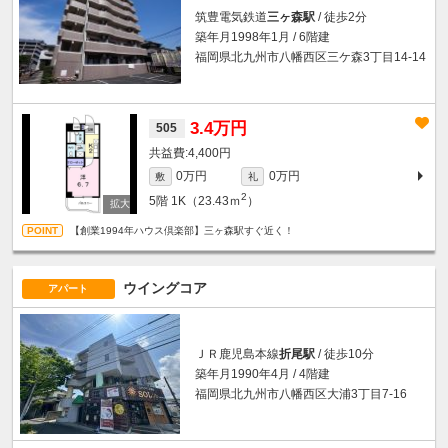
筑豊電気鉄道
三ヶ森駅
/ 徒歩2分
築年月1998年1月 / 6階建
福岡県北九州市八幡西区三ケ森3丁目14-14
3.4万円
505
4,400円
0万円
0万円
敷
礼
2
5階
1K（23.43ｍ
）
【創業1994年ハウス倶楽部】三ヶ森駅すぐ近く！
ウイングコア
アパート
ＪＲ鹿児島本線
折尾駅
/ 徒歩10分
築年月1990年4月 / 4階建
福岡県北九州市八幡西区大浦3丁目7-16