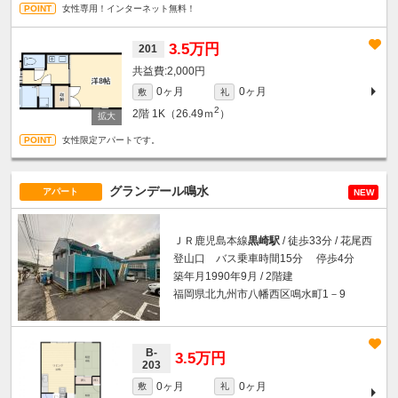
女性専用！インターネット無料！
3.5万円
201
2,000円
0ヶ月
0ヶ月
敷
礼
2
2階
1K（26.49ｍ
）
女性限定アパートです。
グランデール鳴水
アパート
NEW
ＪＲ鹿児島本線
黒崎駅
/ 徒歩33分 / 花尾西
登山口 バス乗車時間15分 停歩4分
築年月1990年9月 / 2階建
福岡県北九州市八幡西区鳴水町1－9
B-
3.5万円
203
0ヶ月
0ヶ月
敷
礼