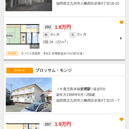
福岡県北九州市八幡西区折尾4丁目18-10
1.8万円
202
0ヶ月
0ヶ月
敷
礼
2
2階
1K（22ｍ
）
【ハウス倶楽部 本社】折尾駅徒歩7分の好立地！
ブロッサム・モンジ
アパート
ＪＲ鹿児島本線
折尾駅
/ 徒歩5分
築年月1988年6月 / 2階建
福岡県北九州市八幡西区折尾4丁目15－7
1.9万円
207