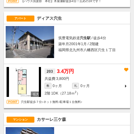
【ハウス倶楽部 本社】木屋瀬駅徒歩4分！広めの1Kです！
ディアス穴生
アパート
筑豊電気鉄道
穴生駅
/ 徒歩4分
築年月2001年1月 / 2階建
福岡県北九州市八幡西区穴生１丁目
3.4万円
203
3,800円
0ヶ月
0ヶ月
敷
礼
2
2階
1DK（27.18ｍ
）
穴生駅徒歩７分♪ネット無料♪駐車場１台無料♪
カサーレ三ケ森
マンション