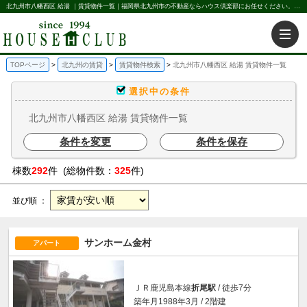
北九州市八幡西区 給湯 ｜賃貸物件一覧｜福岡県北九州市の不動産ならハウス倶楽部にお任せください。北九州の賃貸・売買・不動産買取などを不動産に関することならなんでもお任せ。
TOPページ
北九州の賃貸
賃貸物件検索
北九州市八幡西区 給湯 賃貸物件一覧
選択中の条件
北九州市八幡西区 給湯 賃貸物件一覧
条件を変更
条件を保存
棟数
292
件 (総物件数：
325
件)
並び順 ：
サンホーム金村
アパート
ＪＲ鹿児島本線
折尾駅
/ 徒歩7分
築年月1988年3月 / 2階建