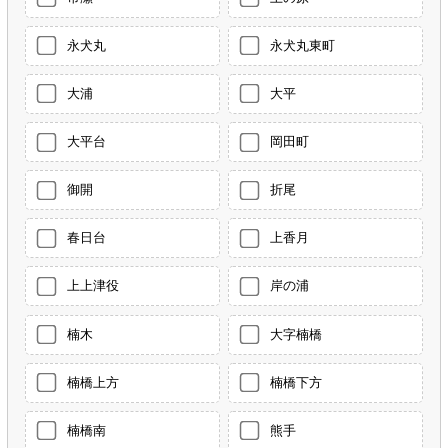
永犬丸
永犬丸東町
大浦
大平
大平台
岡田町
御開
折尾
春日台
上香月
上上津役
岸の浦
楠木
大字楠橋
楠橋上方
楠橋下方
楠橋南
熊手