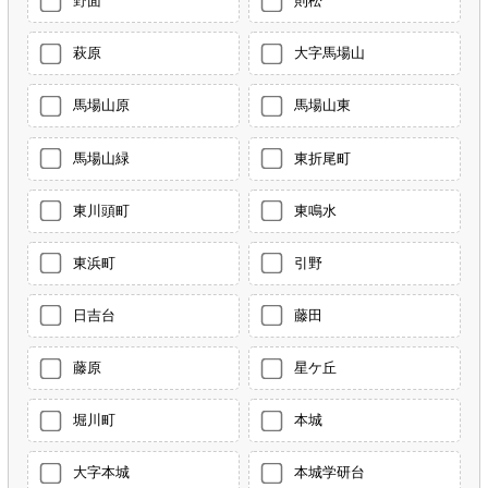
野面
則松
萩原
大字馬場山
馬場山原
馬場山東
馬場山緑
東折尾町
東川頭町
東鳴水
東浜町
引野
日吉台
藤田
藤原
星ケ丘
堀川町
本城
大字本城
本城学研台