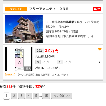
フリーアメニティ ＯＮＥ
マンション
NEW
ＪＲ鹿児島本線
黒崎駅
/ 鳴水 バス乗車時
間10分 停歩2分
築年月2002年9月 / 4階建
福岡県北九州市八幡西区東鳴水3丁目
3.9万円
202
2,800円
0ヶ月
0ヶ月
敷
礼
2
2階
1K（28.08ｍ
）
【ハウス倶楽部】敷金礼金不要！エアコン付き！
棟数
292
件 (総物件数：
325
件)
...
1
2
3
4
5
15
次の20件>>