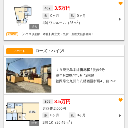
3.5万円
402
0ヶ月
0ヶ月
敷
礼
2
4階
ワンルーム（25ｍ
）
【ハウス倶楽部 本社】共立大・九女・産医大徒歩圏内！
ローズ・ハイツⅠ
アパート
ＪＲ鹿児島本線
折尾駅
/ 徒歩6分
築年月2007年5月 / 2階建
福岡県北九州市八幡西区折尾4丁目15-6
3.5万円
203
2,000円
0ヶ月
0ヶ月
敷
礼
2
2階
1K（26.49ｍ
）