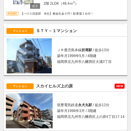
2
2階
2LDK（46.4ｍ
）
【ハウス倶楽部 本社】敷金礼金０円！駐車場１台付！
ＳＴＹ－１マンション
マンション
ＪＲ鹿児島本線
折尾駅
/ 徒歩13分
築年月1999年5月 / 4階建
福岡県北九州市八幡西区大浦3丁目
スカイヒルズ上の原
マンション
NEW
筑豊電気鉄道
永犬丸駅
/ 徒歩12分
築年月1998年3月 / 3階建
福岡県北九州市八幡西区上の原4丁目17-14