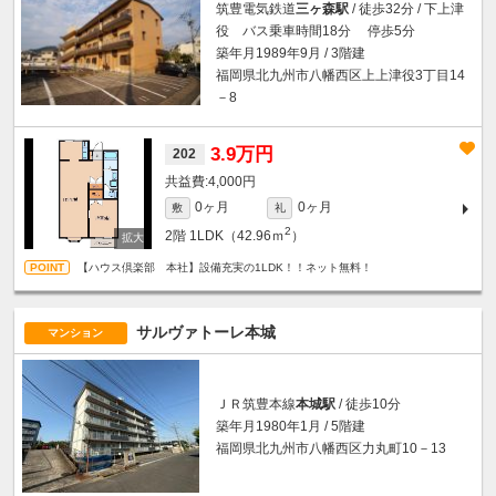
筑豊電気鉄道
三ヶ森駅
/ 徒歩32分 / 下上津
役 バス乗車時間18分 停歩5分
築年月1989年9月 / 3階建
福岡県北九州市八幡西区上上津役3丁目14
－8
3.9万円
202
4,000円
0ヶ月
0ヶ月
敷
礼
2
2階
1LDK（42.96ｍ
）
【ハウス倶楽部 本社】設備充実の1LDK！！ネット無料！
サルヴァトーレ本城
マンション
ＪＲ筑豊本線
本城駅
/ 徒歩10分
築年月1980年1月 / 5階建
福岡県北九州市八幡西区力丸町10－13