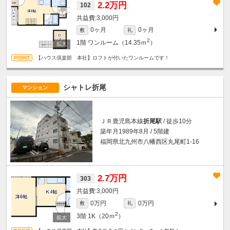
2.2万円
102
3,000円
0ヶ月
0ヶ月
敷
礼
2
1階
ワンルーム（14.35ｍ
）
【ハウス倶楽部 本社】ロフトが付いたワンルームです！
シャトレ折尾
マンション
ＪＲ鹿児島本線
折尾駅
/ 徒歩10分
築年月1989年8月 / 5階建
福岡県北九州市八幡西区丸尾町1-16
2.7万円
303
3,000円
0万円
0万円
敷
礼
2
3階
1K（20ｍ
）