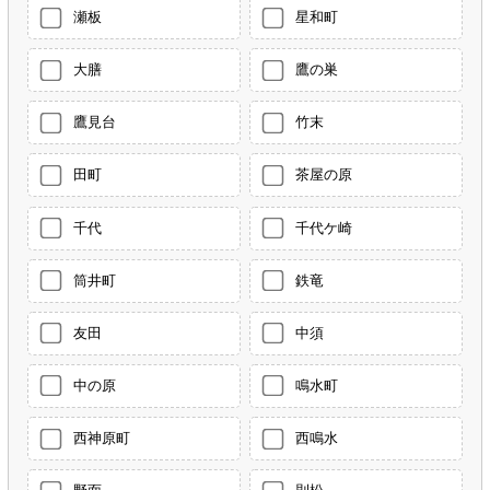
瀬板
星和町
大膳
鷹の巣
鷹見台
竹末
田町
茶屋の原
千代
千代ケ崎
筒井町
鉄竜
友田
中須
中の原
鳴水町
西神原町
西鳴水