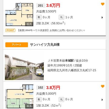
3.6万円
201
3,500円
0ヶ月
1ヶ月
敷
礼
2
2階
2LDK（56.93ｍ
）
【創業1994年ハウス倶楽部】お気軽にお問い合わせください♪
サンハイツ力丸B棟
アパート
ＪＲ筑豊本線
本城駅
/ 徒歩10分
築年月1990年10月 / 2階建
福岡県北九州市八幡西区力丸町17-15
3.8万円
102
5,000円
0ヶ月
0ヶ月
敷
礼
2
1階
2LDK（52ｍ
）