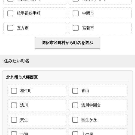
鞍手郡鞍手町
中間市
直方市
宮若市
住みたい町名
北九州市八幡西区
相生町
青山
浅川
浅川学園台
穴生
医生ケ丘
市瀬
上の原