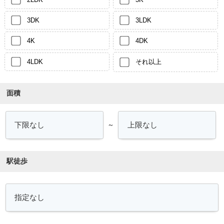
3DK
3LDK
4K
4DK
4LDK
それ以上
面積
～
駅徒歩