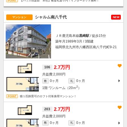
【ハウス倶楽部 本社】敷金礼金０円！インターネット無料！
シャルム南八千代
マンション
NEW
ＪＲ鹿児島本線
黒崎駅
/ 徒歩15分
築年月1989年3月 / 3階建
福岡県北九州市八幡西区南八千代町9-21
2.7万円
106
2,000円
0ヶ月
0ヶ月
敷
礼
2
1階
ワンルーム（20ｍ
）
猫１匹飼育可のロフト付単身用マンション！
2.7万円
203
2,000円
0ヶ月
0ヶ月
敷
礼