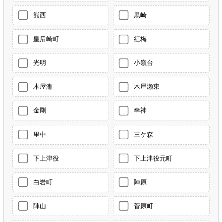
熊西
黒崎
皇后崎町
紅梅
光明
小嶺台
木屋瀬
木屋瀬東
金剛
幸神
里中
三ケ森
下上津役
下上津役元町
白岩町
陣原
陣山
菅原町