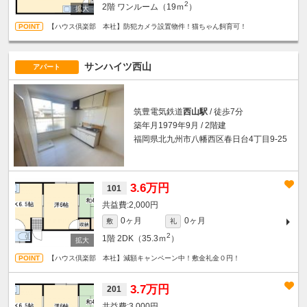
2
2階
ワンルーム（19ｍ
）
【ハウス倶楽部 本社】防犯カメラ設置物件！猫ちゃん飼育可！
サンハイツ西山
アパート
筑豊電気鉄道
西山駅
/ 徒歩7分
築年月1979年9月 / 2階建
福岡県北九州市八幡西区春日台4丁目9-25
3.6万円
101
2,000円
0ヶ月
0ヶ月
敷
礼
2
1階
2DK（35.3ｍ
）
【ハウス倶楽部 本社】減額キャンペーン中！敷金礼金０円！
3.7万円
201
3,000円