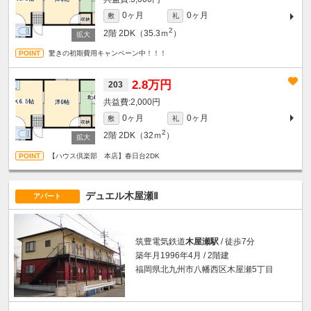
0ヶ月
0ヶ月
敷
礼
2
2階
2DK（35.3ｍ
）
驚きの初期費用キャンペーン中！！！
2.8万円
203
2,000円
0ヶ月
0ヶ月
敷
礼
2
2階
2DK（32ｍ
）
【ハウス倶楽部 本店】春日台2DK
デュエル木屋瀬Ⅱ
アパート
筑豊電気鉄道
木屋瀬駅
/ 徒歩7分
築年月1996年4月 / 2階建
福岡県北九州市八幡西区木屋瀬5丁目