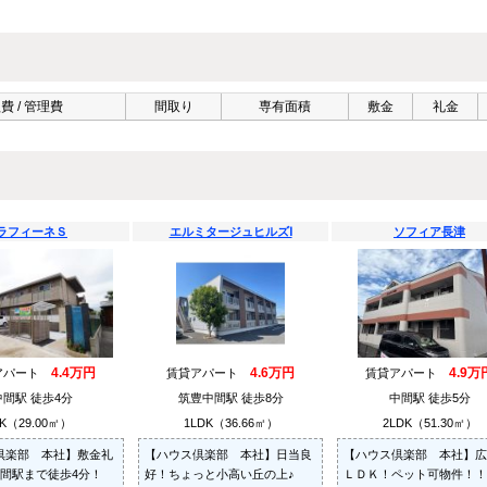
費 / 管理費
間取り
専有面積
敷金
礼金
ラフィーネＳ
エルミタージュヒルズⅠ
ソフィア長津
4.4万円
4.6万円
4.9万
アパート
賃貸アパート
賃貸アパート
中間駅 徒歩4分
筑豊中間駅 徒歩8分
中間駅 徒歩5分
K（29.00㎡）
1LDK（36.66㎡）
2LDK（51.30㎡）
倶楽部 本社】敷金礼
【ハウス倶楽部 本社】日当良
【ハウス倶楽部 本社】広
中間駅まで徒歩4分！
好！ちょっと小高い丘の上♪
ＬＤＫ！ペット可物件！！