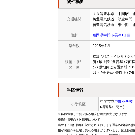
物件概要
ＪＲ筑豊本線
中間駅
徒
交通機関
筑豊電気鉄道 筑豊中間 
筑豊電気鉄道 東中間 徒
住所
福岡県中間市長津1丁目
築年数
2015年7月
給湯 / バストイレ別 / シャ
設備・条件
所 / 最上階 / 角部屋 / 
の一例
ン / 敷地内ごみ置き場 / 
以上 / 全居室6畳以上 / 
学区情報
中間市立
中間小学校
小学校区
(福岡県中間市)
※各種情報と差異がある場合は現況優先となります
※物件情報の学区情報について
当サイト物件情報に記載されております通学区域(学区)
報が現在の学区域と異なる場合がございます。国土数値情