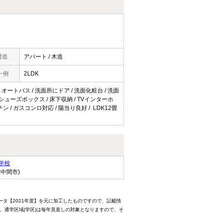
構造
アパート / 木造
一例
2LDK
/ オートバス / 洗面所にドア / 洗面化粧台 / 洗面
ト / シューズボックス / 床下収納 / TVインターホ
ン / ガスコンロ対応 / 陽当り良好 / LDK12畳
学校
県中間市)
ータ【2021年度】を元に加工したものですので、記載情
、通学区域(学区)は毎年見直しの対象となりますので、そ