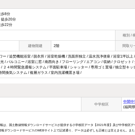
歩8分
徒歩20分
歩22分
種別 / 
建物階建
2階
間取り
ワー / 追焚機能浴室 / 脱衣所 / 浴室乾燥機 / 洗面所独立 / 温水洗浄便座 / 浴室1坪以上 
2面採光 / バルコニー / 浴室に窓 / 南西向き / フローリング / エアコン / 収納 / クロゼッ
BS / ２４時間緊急通報システム / 平面駐車場 / シャッター / 専用ゴミ置場 / 独立型キッチ
24時間換気システム / 複層ガラス / 室内洗濯機置き場 /
中間中
中学校区
(福岡
情報は、国土数値情報ダウンロードサービスが提供する小学校区データ【2021年度】及び中学校区デ
報ダウンロードサービスのWEBサイト上で記述通り、データは必ずしも正確とは言えません。また