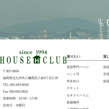
借りたい
貸
賃貸専門ページ
賃
〒807-0856
ペット可
空
福岡県北九州市八幡西区八枝4丁目2-26
学生向け
賃
TEL.093-693-8550
テナント
Fax.093-693-8501
セキスイハイム
営業時間：10:00～17:00
新築物件
定休日：水曜日