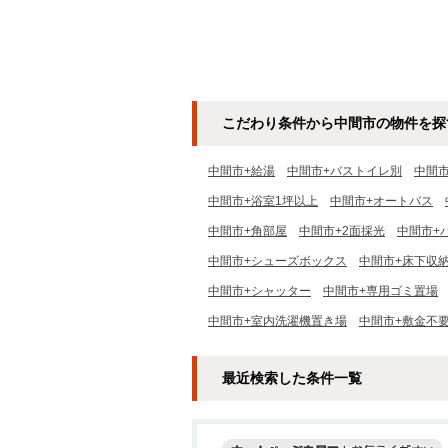
こだわり条件から中間市の物件を探
中間市+給湯
中間市+バストイレ別
中間
中間市+浴室1坪以上
中間市+オートバス
中間市+角部屋
中間市+2面採光
中間市+
中間市+シューズボックス
中間市+床下収
中間市+シャッター
中間市+専用ゴミ置場
中間市+室内洗濯機置き場
中間市+敷金不
最近検索した条件一覧