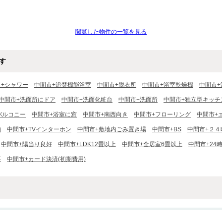
閲覧した物件の一覧を見る
す
市+シャワー
中間市+追焚機能浴室
中間市+脱衣所
中間市+浴室乾燥機
中間市+
中間市+洗面所にドア
中間市+洗面化粧台
中間市+洗面所
中間市+独立型キッチ
バルコニー
中間市+浴室に窓
中間市+南西向き
中間市+フローリング
中間市+
納
中間市+TVインターホン
中間市+敷地内ごみ置き場
中間市+BS
中間市+２
中間市+陽当り良好
中間市+LDK12畳以上
中間市+全居室6畳以上
中間市+24
要
中間市+カード決済(初期費用)