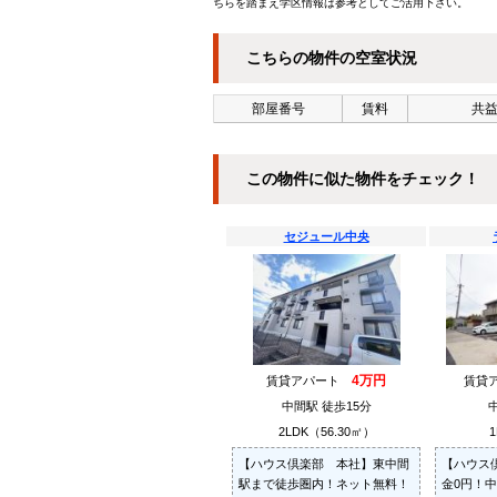
ちらを踏まえ学区情報は参考としてご活用下さい。
こちらの物件の空室状況
部屋番号
賃料
共益
この物件に似た物件をチェック！
セジュール中央
4万円
賃貸アパート
賃貸
中間駅 徒歩15分
2LDK（56.30㎡）
1
【ハウス倶楽部 本社】東中間
【ハウス
駅まで徒歩圏内！ネット無料！
金0円！