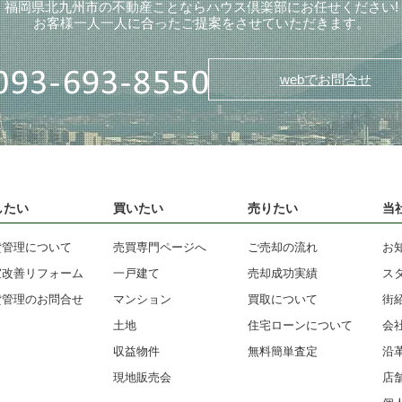
福岡県北九州市の不動産ことならハウス倶楽部にお任せください!
お客様一人一人に合ったご提案をさせていただきます。
webでお問合せ
したい
買いたい
売りたい
当
貸管理について
売買専門ページへ
ご売却の流れ
お
室改善リフォーム
一戸建て
売却成功実績
ス
貸管理のお問合せ
マンション
買取について
街
土地
住宅ローンについて
会
収益物件
無料簡単査定
沿
現地販売会
店