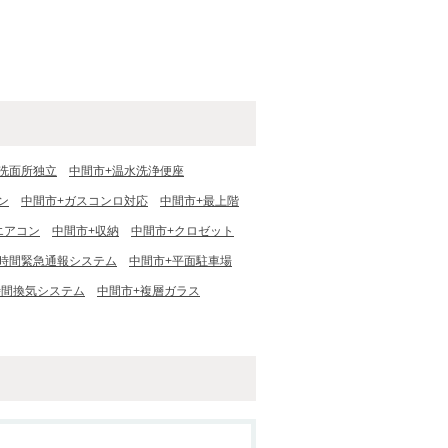
洗面所独立
中間市+温水洗浄便座
ン
中間市+ガスコンロ対応
中間市+最上階
エアコン
中間市+収納
中間市+クロゼット
４時間緊急通報システム
中間市+平面駐車場
時間換気システム
中間市+複層ガラス