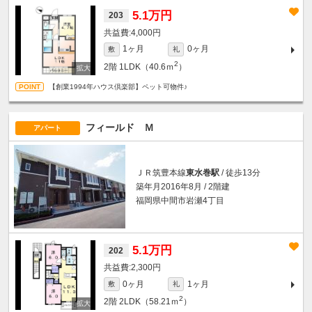
5.1万円
203
4,000円
1ヶ月
0ヶ月
敷
礼
2
2階
1LDK（40.6ｍ
）
【創業1994年ハウス倶楽部】ペット可物件♪
フィールド Ｍ
アパート
ＪＲ筑豊本線
東水巻駅
/ 徒歩13分
築年月2016年8月 / 2階建
福岡県中間市岩瀬4丁目
5.1万円
202
2,300円
0ヶ月
1ヶ月
敷
礼
2
2階
2LDK（58.21ｍ
）