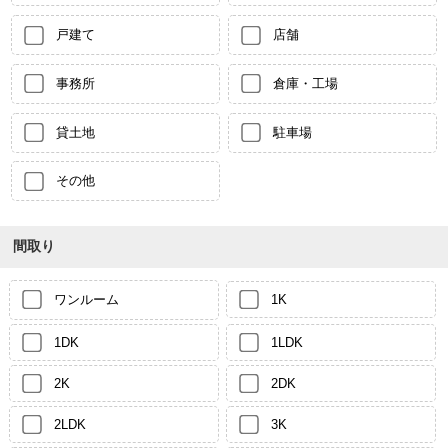
戸建て
店舗
事務所
倉庫・工場
貸土地
駐車場
その他
間取り
ワンルーム
1K
1DK
1LDK
2K
2DK
2LDK
3K