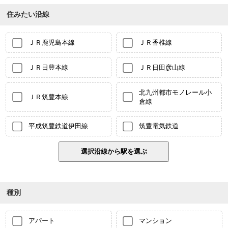
住みたい沿線
ＪＲ鹿児島本線
ＪＲ香椎線
ＪＲ日豊本線
ＪＲ日田彦山線
北九州都市モノレール小
ＪＲ筑豊本線
倉線
平成筑豊鉄道伊田線
筑豊電気鉄道
種別
アパート
マンション