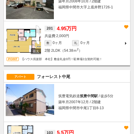
築年月2008年10月 / 2階建
福岡県中間市大字上底井野1726-1
4.95万円
201
2,000円
0ヶ月
0ヶ月
敷
礼
2
2階
2LDK（54.38ｍ
）
【ハウス倶楽部 本社】敷金礼金0円！駐車場2台契約可能！
フォーレスト中尾
アパート
筑豊電気鉄道
筑豊中間駅
/ 徒歩5分
築年月2007年12月 / 2階建
福岡県中間市中尾1丁目8-13
5.5万円
103