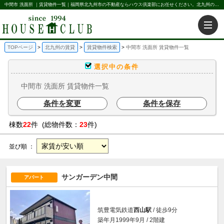
中間市 洗面所 ｜賃貸物件一覧｜福岡県北九州市の不動産ならハウス倶楽部にお任せください。北九州の賃貸・売買・不動産買取などを不動産に関することならなんでもお任せ。
TOPページ
北九州の賃貸
賃貸物件検索
中間市 洗面所 賃貸物件一覧
選択中の条件
中間市 洗面所 賃貸物件一覧
条件を変更
条件を保存
棟数
22
件 (総物件数：
23
件)
並び順 ：
サンガーデン中間
アパート
筑豊電気鉄道
西山駅
/ 徒歩9分
築年月1999年9月 / 2階建