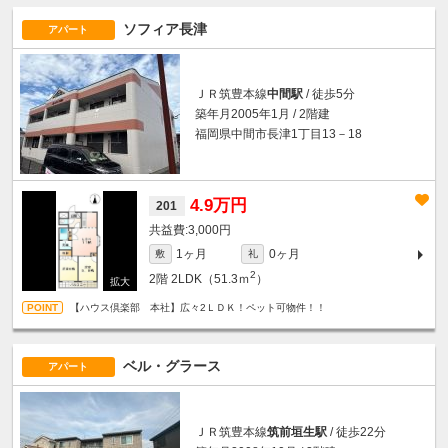
ソフィア長津
アパート
ＪＲ筑豊本線
中間駅
/ 徒歩5分
築年月2005年1月 / 2階建
福岡県中間市長津1丁目13－18
4.9万円
201
3,000円
1ヶ月
0ヶ月
敷
礼
2
2階
2LDK（51.3ｍ
）
【ハウス倶楽部 本社】広々2ＬＤＫ！ペット可物件！！
ベル・グラース
アパート
ＪＲ筑豊本線
筑前垣生駅
/ 徒歩22分