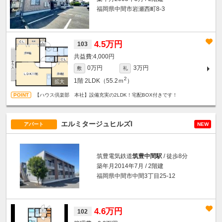
福岡県中間市岩瀬西町8-3
4.5万円
103
4,000円
0万円
3万円
敷
礼
2
1階
2LDK（55.2ｍ
）
【ハウス倶楽部 本社】設備充実の2LDK！宅配BOX付きです！
エルミタージュヒルズⅠ
アパート
NEW
筑豊電気鉄道
筑豊中間駅
/ 徒歩8分
築年月2014年7月 / 2階建
福岡県中間市中間3丁目25-12
4.6万円
102