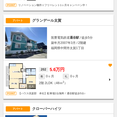
リノベーション物件☆フリーレント1ヶ月キャンペーン中！
グランデール太賀
アパート
筑豊電気鉄道
通谷駅
/ 徒歩5分
築年月2007年3月 / 2階建
福岡県中間市太賀1丁目
5.6万円
202
0ヶ月
0ヶ月
敷
礼
2
2階
2LDK（48ｍ
）
【ハウス倶楽部 本社】駐車場2台無料！通谷駅徒歩5分♪
クローバーハイツ
アパート