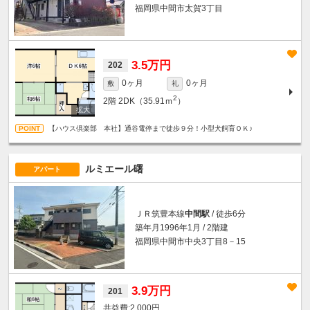
福岡県中間市太賀3丁目
3.5万円
202
0ヶ月
0ヶ月
敷
礼
2
2階
2DK（35.91ｍ
）
【ハウス倶楽部 本社】通谷電停まで徒歩９分！小型犬飼育ＯＫ♪
ルミエール曙
アパート
ＪＲ筑豊本線
中間駅
/ 徒歩6分
築年月1996年1月 / 2階建
福岡県中間市中央3丁目8－15
3.9万円
201
2,000円