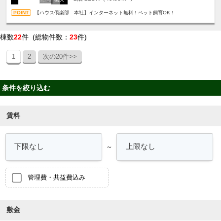
【ハウス倶楽部 本社】インターネット無料！ペット飼育OK！
棟数
22
件 (総物件数：
23
件)
1
2
次の20件>>
条件を絞り込む
賃料
～
管理費・共益費込み
敷金