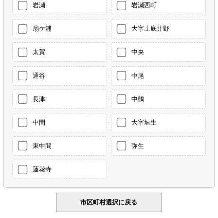
岩瀬
岩瀬西町
扇ケ浦
大字上底井野
太賀
中央
通谷
中尾
長津
中鶴
中間
大字垣生
東中間
弥生
蓮花寺