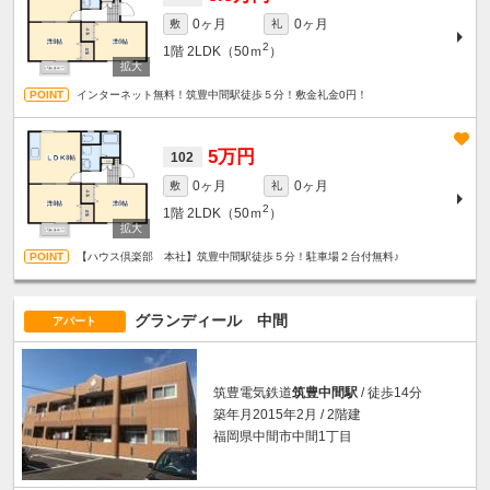
0ヶ月
0ヶ月
敷
礼
2
1階
2LDK（50ｍ
）
インターネット無料！筑豊中間駅徒歩５分！敷金礼金0円！
5万円
102
0ヶ月
0ヶ月
敷
礼
2
1階
2LDK（50ｍ
）
【ハウス倶楽部 本社】筑豊中間駅徒歩５分！駐車場２台付無料♪
グランディール 中間
アパート
筑豊電気鉄道
筑豊中間駅
/ 徒歩14分
築年月2015年2月 / 2階建
福岡県中間市中間1丁目