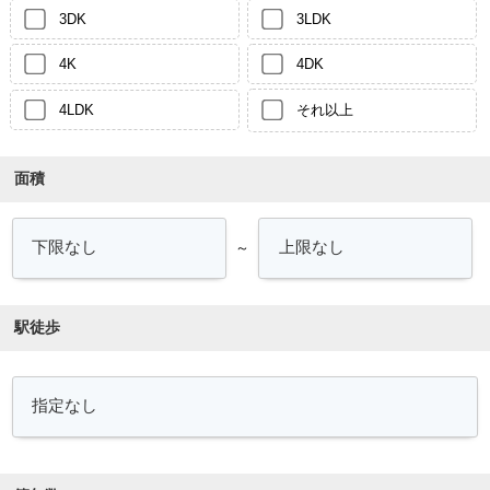
3DK
3LDK
4K
4DK
4LDK
それ以上
面積
～
駅徒歩