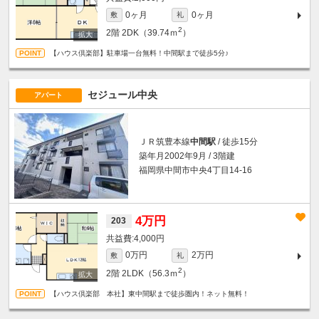
0ヶ月
0ヶ月
敷
礼
2
2階
2DK（39.74ｍ
）
【ハウス倶楽部】駐車場一台無料！中間駅まで徒歩5分♪
セジュール中央
アパート
ＪＲ筑豊本線
中間駅
/ 徒歩15分
築年月2002年9月 / 3階建
福岡県中間市中央4丁目14-16
4万円
203
4,000円
0万円
2万円
敷
礼
2
2階
2LDK（56.3ｍ
）
【ハウス倶楽部 本社】東中間駅まで徒歩圏内！ネット無料！