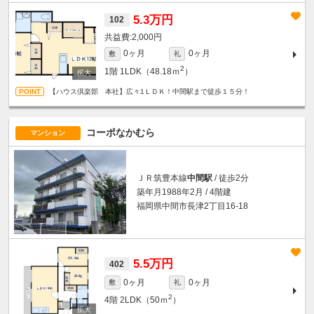
5.3万円
102
2,000円
0ヶ月
0ヶ月
敷
礼
2
1階
1LDK（48.18ｍ
）
【ハウス倶楽部 本社】広々1ＬＤＫ！中間駅まで徒歩１５分！
コーポなかむら
マンション
ＪＲ筑豊本線
中間駅
/ 徒歩2分
築年月1988年2月 / 4階建
福岡県中間市長津2丁目16-18
5.5万円
402
0ヶ月
0ヶ月
敷
礼
2
4階
2LDK（50ｍ
）