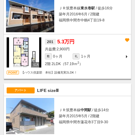
ＪＲ筑豊本線
東水巻駅
/ 徒歩16分
築年月2016年6月 / 2階建
福岡県中間市中鶴4丁目19-8
5.3万円
201
2,900円
0ヶ月
1ヶ月
敷
礼
2
2階
2LDK（57.19ｍ
）
【ハウス倶楽部 本社】設備充実2LDK！
LIFE sizeⅢ
アパート
ＪＲ筑豊本線
中間駅
/ 徒歩14分
築年月2015年5月 / 2階建
福岡県中間市蓮花寺3丁目9-30