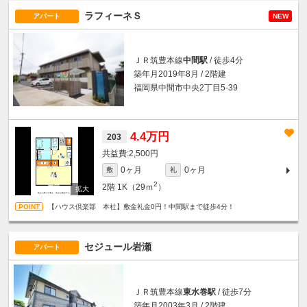
ラフィーネＳ
アパート
NEW
ＪＲ筑豊本線
中間駅
/ 徒歩4分
築年月2019年8月 / 2階建
福岡県中間市中央2丁目5-39
4.4万円
203
2,500円
0ヶ月
0ヶ月
敷
礼
2
2階
1K（29ｍ
）
【ハウス倶楽部 本社】敷金礼金0円！中間駅まで徒歩4分！
セジュール岩瀬
アパート
ＪＲ筑豊本線
東水巻駅
/ 徒歩7分
築年月2003年3月 / 2階建