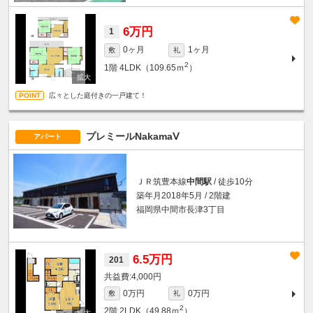
6万円
1
0ヶ月
1ヶ月
敷
礼
2
1階
4LDK（109.65ｍ
）
広々とした庭付きの一戸建て！
プレミールNakamaⅤ
アパート
ＪＲ筑豊本線
中間駅
/ 徒歩10分
築年月2018年5月 / 2階建
福岡県中間市長津3丁目
6.5万円
201
4,000円
0万円
0万円
敷
礼
2
2階
2LDK（49.88ｍ
）