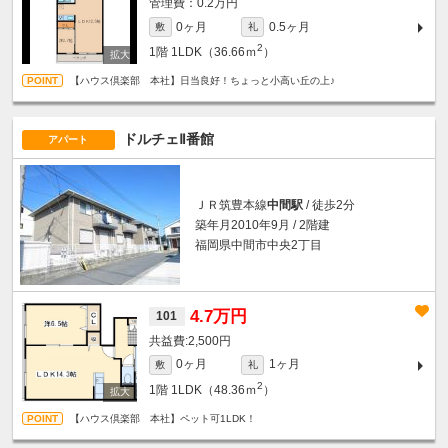
0.2万円
0ヶ月
0.5ヶ月
敷
礼
2
1階
1LDK（36.66ｍ
）
【ハウス倶楽部 本社】日当良好！ちょっと小高い丘の上♪
ドルチェⅡ番館
アパート
ＪＲ筑豊本線
中間駅
/ 徒歩2分
築年月2010年9月 / 2階建
福岡県中間市中央2丁目
4.7万円
101
2,500円
0ヶ月
1ヶ月
敷
礼
2
1階
1LDK（48.36ｍ
）
【ハウス倶楽部 本社】ペット可1LDK！