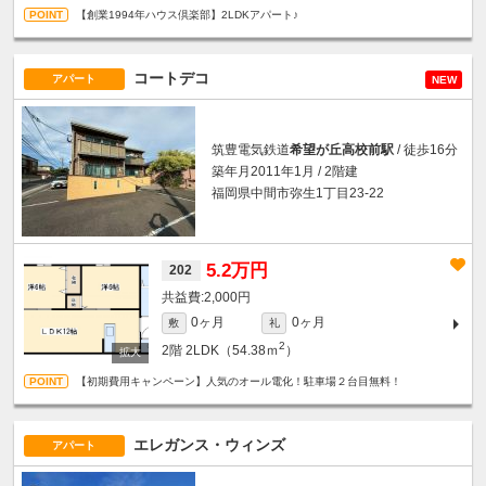
【創業1994年ハウス倶楽部】2LDKアパート♪
コートデコ
アパート
NEW
筑豊電気鉄道
希望が丘高校前駅
/ 徒歩16分
築年月2011年1月 / 2階建
福岡県中間市弥生1丁目23-22
5.2万円
202
2,000円
0ヶ月
0ヶ月
敷
礼
2
2階
2LDK（54.38ｍ
）
【初期費用キャンペーン】人気のオール電化！駐車場２台目無料！
エレガンス・ウィンズ
アパート