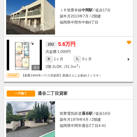
ＪＲ筑豊本線
中間駅
/ 徒歩17分
築年月2013年7月 / 2階建
福岡県中間市中鶴4丁目
5.6万円
202
1,000円
1ヶ月
0ヶ月
敷
礼
2
2階
2LDK（51.3ｍ
）
【創業1994年ハウス倶楽部】新婚さんにお勧め２ＬＤＫ♪
通谷二丁目貸家
一戸建て
筑豊電気鉄道
通谷駅
/ 徒歩10分
築年月1976年4月 / 2階建
福岡県中間市通谷2丁目4-41