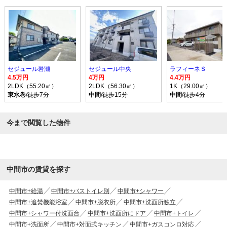
セジュール岩瀬
セジュール中央
ラフィーネＳ
4.5万円
4万円
4.4万円
2LDK（55.20㎡）
2LDK（56.30㎡）
1K（29.00㎡）
東水巻
/徒歩7分
中間
/徒歩15分
中間
/徒歩4分
今まで閲覧した物件
中間市の賃貸を探す
中間市+給湯
中間市+バストイレ別
中間市+シャワー
中間市+追焚機能浴室
中間市+脱衣所
中間市+洗面所独立
中間市+シャワー付洗面台
中間市+洗面所にドア
中間市+トイレ
中間市+洗面所
中間市+対面式キッチン
中間市+ガスコンロ対応