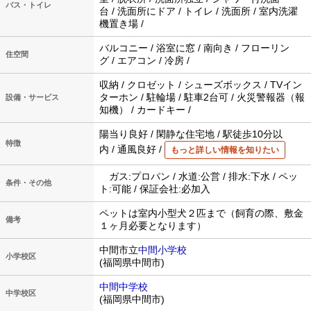
バス・トイレ
台 / 洗面所にドア / トイレ / 洗面所 / 室内洗濯
機置き場 /
バルコニー / 浴室に窓 / 南向き / フローリン
住空間
グ / エアコン / 冷房 /
収納 / クロゼット / シューズボックス / TVイン
ターホン / 駐輪場 / 駐車2台可 / 火災警報器（報
設備・サービス
知機） / カードキー /
陽当り良好 / 閑静な住宅地 / 駅徒歩10分以
特徴
内 / 通風良好 /
もっと詳しい情報を知りたい
ガス:プロパン / 水道:公営 / 排水:下水 / ペッ
条件・その他
ト:可能 / 保証会社:必加入
ペットは室内小型犬２匹まで（飼育の際、敷金
備考
１ヶ月必要となります）
中間市立
中間小学校
小学校区
(福岡県中間市)
中間中学校
中学校区
(福岡県中間市)