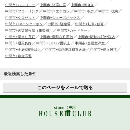
中間市+バルコニー
中間市+浴室に窓
中間市+南向き
中間市+フローリング
中間市+エアコン
中間市+冷房
中間市+収納
中間市+クロゼット
中間市+シューズボックス
中間市+TVインターホン
中間市+駐輪場
中間市+駐車2台可
中間市+火災警報器（報知機）
中間市+カードキー
中間市+陽当り良好
中間市+閑静な住宅地
中間市+駅徒歩10分以内
中間市+通風良好
中間市+LDK12畳以上
中間市+全居室洋室
中間市+全居室6畳以上
中間市+室内洗濯機置き場
中間市+即入居可
中間市+敷金不要
最近検索した条件
このページをメールで送る