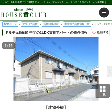
ドルチェⅡ番館 中間の1LDK賃貸アパート！ペット可カウンターキッチンモニタ付インターホン中間駅｜株式会社ハウス倶楽部
TOPページ
北九州の賃貸
賃貸物件検索
中間市の賃貸情報一覧
ドルチェⅡ番館 
ドルチェⅡ番館
中間の1LDK賃貸アパートの物件情報
1 / 14
一覧
【建物外観】