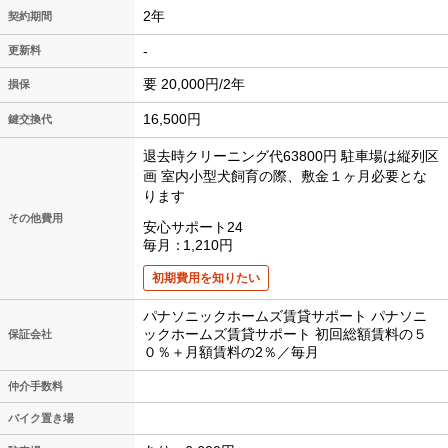
2年
契約期間
-
更新料
要 20,000円/2年
損保
16,500円
鍵交換代
退去時クリーニング代63800円
駐車場は縦列区
画
室内小型犬飼育の際、敷金１ヶ月必要とな
ります
その他費用
安心サポート24
毎月
1,210円
初期費用を知りたい
パナソニックホームズ賃貸サポート パナソニ
ックホームズ賃貸サポート 初回総額賃料の５
保証会社
０％＋月額賃料の2％／毎月
仲介手数料
バイク置き場