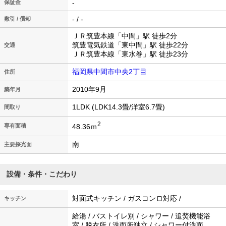
-
保証金
- / -
敷引 / 償却
ＪＲ筑豊本線「中間」駅 徒歩2分
筑豊電気鉄道「東中間」駅 徒歩22分
交通
ＪＲ筑豊本線「東水巻」駅 徒歩23分
福岡県中間市中央2丁目
住所
2010年9月
築年月
1LDK (LDK14.3畳/洋室6.7畳)
間取り
2
48.36ｍ
専有面積
南
主要採光面
設備・条件・こだわり
対面式キッチン / ガスコンロ対応 /
キッチン
給湯 / バストイレ別 / シャワー / 追焚機能浴
室 / 脱衣所 / 洗面所独立 / シャワー付洗面