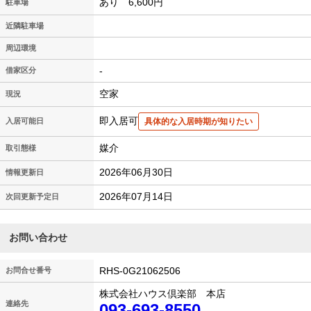
あり 6,600円
駐車場
近隣駐車場
周辺環境
-
借家区分
空家
現況
即入居可
入居可能日
具体的な入居時期が知りたい
媒介
取引態様
2026年06月30日
情報更新日
2026年07月14日
次回更新予定日
お問い合わせ
RHS-0G21062506
お問合せ番号
株式会社ハウス倶楽部 本店
連絡先
093-693-8550