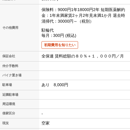
保険料：9000円1年18000円2年
短期医薬解約
金：1年未満家賃2ヶ月2年見未満1か月
退去時
清掃代：30000円～（税別）
その他費用
駐輪代
毎月
300円
税込
初期費用を知りたい
全保連 賃料総額の８０％＋１，０００円／月
保証会社
仲介手数料
バイク置き場
あり 8,000円
駐車場
近隣駐車場
周辺環境
-
借家区分
空家
現況