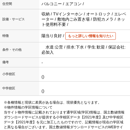
バルコニー / エアコン /
住空間
収納 / TVインターホン / オートロック / エレベ
ーター / 敷地内ごみ置き場 / 防犯カメラ / ネッ
設備・サービス
ト使用料不要 /
陽当り良好 /
特徴
もっと詳しい情報を知りたい
水道:公営 / 排水:下水 / 学生:歓迎 / 保証会社:
条件・その他
必加入
-
備考
小学校区
()
中学校区
()
※各種情報と現状に差異がある場合は、現状優先となります。
※物件情報の学区情報について
当サイト物件情報に記載されております通学区域(学区)情報は、国土数値情報
ダウンロードサービスが提供する小学校区データ【2021年度】及び中学校区
データ【2021年度】を元に加工したものですので、記載情報が現在の学区域
と異なる場合がございます。国土数値情報ダウンロードサービスのWEBサイ