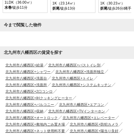
1LDK（36.00㎡）
1K（23.14㎡）
1K（30.23㎡）
水巻
/徒歩11分
折尾
/徒歩13分
折尾
/徒歩26分/縄
今まで閲覧した物件
北九州市八幡西区の賃貸を探す
北九州市八幡西区+給湯
北九州市八幡西区+バストイレ別
北九州市八幡西区+シャワー
北九州市八幡西区+洗面所独立
北九州市八幡西区+洗面台
北九州市八幡西区+トイレ
北九州市八幡西区+洗面所
北九州市八幡西区+システムキッチン
北九州市八幡西区+2口コンロ
北九州市八幡西区+IHクッキングヒーター
北九州市八幡西区+バルコニー
北九州市八幡西区+エアコン
北九州市八幡西区+収納
北九州市八幡西区+TVインターホン
北九州市八幡西区+オートロック
北九州市八幡西区+エレベーター
北九州市八幡西区+敷地内ごみ置き場
北九州市八幡西区+防犯カメラ
北九州市八幡西区+ネット使用料不要
北九州市八幡西区+陽当り良好