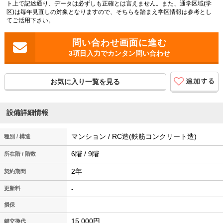
ト上で記述通り、データは必ずしも正確とは言えません。また、通学区域(学
区)は毎年見直しの対象となりますので、そちらを踏まえ学区情報は参考とし
てご活用下さい。
3項目入力でカンタン問い合わせ
お気に入り一覧を見る
設備詳細情報
マンション / RC造(鉄筋コンクリート造)
種別 / 構造
6階 / 9階
所在階 / 階数
2年
契約期間
-
更新料
損保
15,000円
鍵交換代