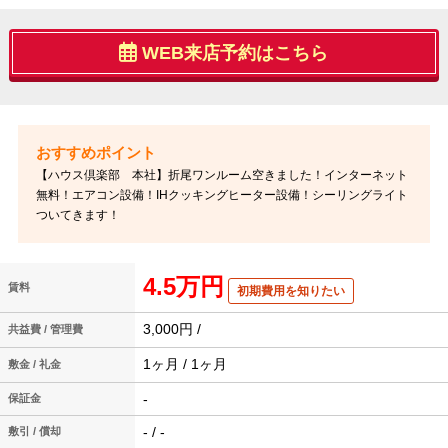
WEB来店予約はこちら
【ハウス倶楽部 本社】折尾ワンルーム空きました！インターネット
無料！エアコン設備！IHクッキングヒーター設備！シーリングライト
ついてきます！
4.5万円
賃料
初期費用を知りたい
3,000円 /
共益費 / 管理費
1ヶ月 / 1ヶ月
敷金 / 礼金
-
保証金
- / -
敷引 / 償却