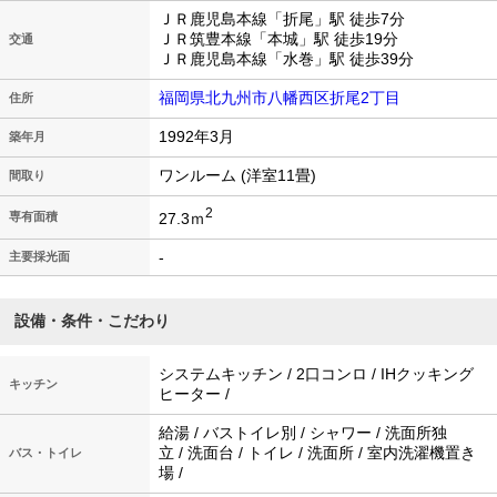
ＪＲ鹿児島本線「折尾」駅 徒歩7分
ＪＲ筑豊本線「本城」駅 徒歩19分
交通
ＪＲ鹿児島本線「水巻」駅 徒歩39分
福岡県北九州市八幡西区折尾2丁目
住所
1992年3月
築年月
ワンルーム (洋室11畳)
間取り
2
27.3ｍ
専有面積
-
主要採光面
設備・条件・こだわり
システムキッチン / 2口コンロ / IHクッキング
キッチン
ヒーター /
給湯 / バストイレ別 / シャワー / 洗面所独
立 / 洗面台 / トイレ / 洗面所 / 室内洗濯機置き
バス・トイレ
場 /