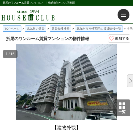
折尾のワンルーム賃貸マンション！｜株式会社ハウス倶楽部
TOPページ
北九州の賃貸
賃貸物件検索
北九州市八幡西区の賃貸情報一覧
折尾
折尾のワンルーム賃貸マンションの物件情報
1 / 16
一覧
【建物外観】