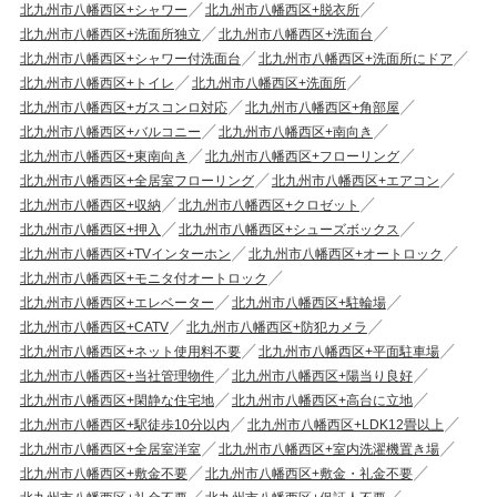
北九州市八幡西区+シャワー
北九州市八幡西区+脱衣所
北九州市八幡西区+洗面所独立
北九州市八幡西区+洗面台
北九州市八幡西区+シャワー付洗面台
北九州市八幡西区+洗面所にドア
北九州市八幡西区+トイレ
北九州市八幡西区+洗面所
北九州市八幡西区+ガスコンロ対応
北九州市八幡西区+角部屋
北九州市八幡西区+バルコニー
北九州市八幡西区+南向き
北九州市八幡西区+東南向き
北九州市八幡西区+フローリング
北九州市八幡西区+全居室フローリング
北九州市八幡西区+エアコン
北九州市八幡西区+収納
北九州市八幡西区+クロゼット
北九州市八幡西区+押入
北九州市八幡西区+シューズボックス
北九州市八幡西区+TVインターホン
北九州市八幡西区+オートロック
北九州市八幡西区+モニタ付オートロック
北九州市八幡西区+エレベーター
北九州市八幡西区+駐輪場
北九州市八幡西区+CATV
北九州市八幡西区+防犯カメラ
北九州市八幡西区+ネット使用料不要
北九州市八幡西区+平面駐車場
北九州市八幡西区+当社管理物件
北九州市八幡西区+陽当り良好
北九州市八幡西区+閑静な住宅地
北九州市八幡西区+高台に立地
北九州市八幡西区+駅徒歩10分以内
北九州市八幡西区+LDK12畳以上
北九州市八幡西区+全居室洋室
北九州市八幡西区+室内洗濯機置き場
北九州市八幡西区+敷金不要
北九州市八幡西区+敷金・礼金不要