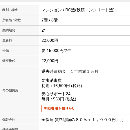
マンション / RC造(鉄筋コンクリート造)
種別 / 構造
7階 / 8階
所在階 / 階数
2年
契約期間
22,000円
更新料
要 15,000円/2年
損保
22,000円
鍵交換代
退去時違約金 １年未満１ヵ月
防虫消毒費
初期
16,500円
税込
その他費用
安心サポート24
毎月
550円
税込
初期費用を知りたい
全保連 賃料総額の８０％＋１，０００円／月
保証会社
仲介手数料