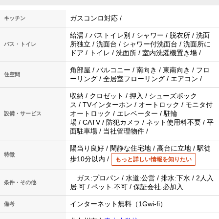
ガスコンロ対応 /
キッチン
給湯 / バストイレ別 / シャワー / 脱衣所 / 洗面
所独立 / 洗面台 / シャワー付洗面台 / 洗面所に
バス・トイレ
ドア / トイレ / 洗面所 / 室内洗濯機置き場 /
角部屋 / バルコニー / 南向き / 東南向き / フロ
住空間
ーリング / 全居室フローリング / エアコン /
収納 / クロゼット / 押入 / シューズボック
ス / TVインターホン / オートロック / モニタ付
オートロック / エレベーター / 駐輪
設備・サービス
場 / CATV / 防犯カメラ / ネット使用料不要 / 平
面駐車場 / 当社管理物件 /
陽当り良好 / 閑静な住宅地 / 高台に立地 / 駅徒
特徴
歩10分以内 /
もっと詳しい情報を知りたい
ガス:プロパン / 水道:公営 / 排水:下水 / 2人入
条件・その他
居:可 / ペット:不可 / 保証会社:必加入
インターネット無料（1Gwi-fi）
備考