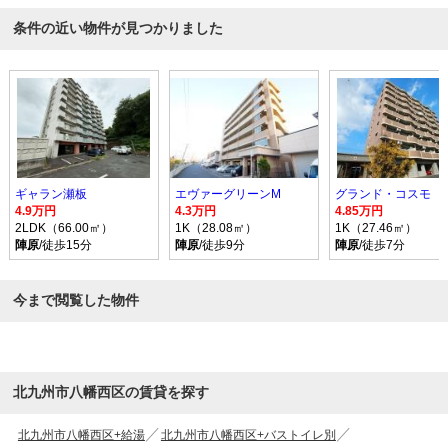
条件の近い物件が見つかりました
ギャラン瀬板
エヴァーグリーンM
グランド・コスモ
4.9万円
4.3万円
4.85万円
2LDK（66.00㎡）
1K（28.08㎡）
1K（27.46㎡）
陣原
/徒歩15分
陣原
/徒歩9分
陣原
/徒歩7分
今まで閲覧した物件
北九州市八幡西区の賃貸を探す
北九州市八幡西区+給湯
北九州市八幡西区+バストイレ別