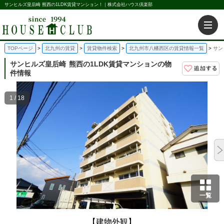
サンヒルズ皇后崎 熊西の1LDK賃貸マンション！｜株式会社ハウス倶楽部
TOPページ
北九州の賃貸
賃貸物件検索
北九州市八幡西区の賃貸情報一覧
サン
サンヒルズ皇后崎
熊西の1LDK賃貸マンションの物
件情報
1 / 18
一覧
【建物外観】