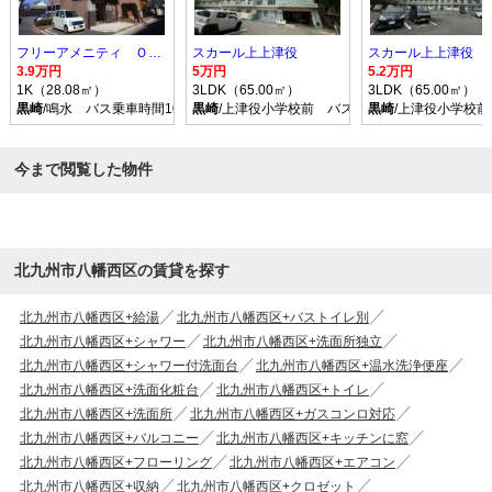
フリーアメニティ ＯＮＥ
スカール上上津役
スカール上上津役
3.9万円
5万円
5.2万円
1K（28.08㎡）
3LDK（65.00㎡）
3LDK（65.00㎡）
黒崎
/鳴水 バス乗車時間10分 停歩2分
黒崎
/上津役小学校前 バス乗車時間15分 停歩4
黒崎
/上津役小学校前
今まで閲覧した物件
北九州市八幡西区の賃貸を探す
北九州市八幡西区+給湯
北九州市八幡西区+バストイレ別
北九州市八幡西区+シャワー
北九州市八幡西区+洗面所独立
北九州市八幡西区+シャワー付洗面台
北九州市八幡西区+温水洗浄便座
北九州市八幡西区+洗面化粧台
北九州市八幡西区+トイレ
北九州市八幡西区+洗面所
北九州市八幡西区+ガスコンロ対応
北九州市八幡西区+バルコニー
北九州市八幡西区+キッチンに窓
北九州市八幡西区+フローリング
北九州市八幡西区+エアコン
北九州市八幡西区+収納
北九州市八幡西区+クロゼット