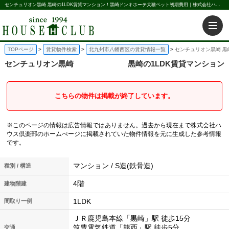
センチュリオン黒崎 黒崎の1LDK賃貸マンション！黒崎ドンキホーテ犬猫ペット初期費用｜株式会社ハウス倶楽部
TOPページ
賃貸物件検索
北九州市八幡西区の賃貸情報一覧
センチュリオン黒崎 黒
センチュリオン黒崎
黒崎の1LDK賃貸マンション
こちらの物件は掲載が終了しています。
※このページの情報は広告情報ではありません。過去から現在まで株式会社ハ
ウス倶楽部のホームぺージに掲載されていた物件情報を元に生成した参考情報
です。
マンション / S造(鉄骨造)
種別 / 構造
4階
建物階建
1LDK
間取り一例
ＪＲ鹿児島本線「黒崎」駅 徒歩15分
筑豊電気鉄道「熊西」駅 徒歩5分
交通