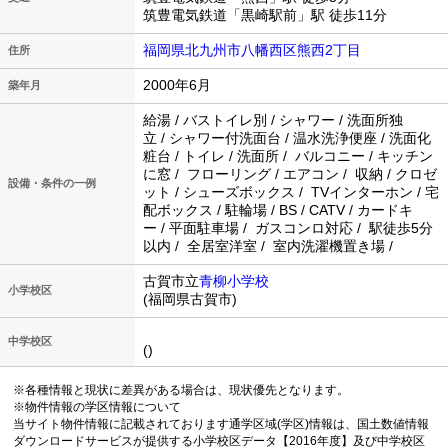
筑豊電気鉄道「黒崎駅前」駅 徒歩11分
福岡県北九州市八幡西区熊西2丁目
住所
2000年6月
築年月
給湯 / バストイレ別 / シャワー / 洗面所独
立 / シャワー付洗面台 / 温水洗浄便座 / 洗面化
粧台 / トイレ / 洗面所 / バルコニー / キッチン
に窓 / フローリング / エアコン / 収納 / クロゼ
設備・条件の一例
ット / シューズボックス / TVインターホン / 宅
配ボックス / 駐輪場 / BS / CATV / カードキ
ー / 平面駐車場 / ガスコンロ対応 / 駅徒歩5分
以内 / 全居室洋室 / 室内洗濯機置き場 /
古賀市立
青柳小学校
小学校区
(福岡県古賀市)
中学校区
()
※各種情報と現状に差異がある場合は、現状優先となります。
※物件情報の学区情報について
当サイト物件情報に記載されております通学区域(学区)情報は、国土数値情報
ダウンロードサービスが提供する小学校区データ【2016年度】及び中学校区