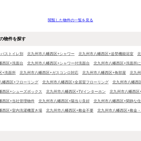
閲覧した物件の一覧を見る
の物件を探す
+バストイレ別
北九州市八幡西区+シャワー
北九州市八幡西区+追焚機能浴室
北
幡西区+洗面台
北九州市八幡西区+シャワー付洗面台
北九州市八幡西区+洗面所
区+洗面所
北九州市八幡西区+ガスコンロ対応
北九州市八幡西区+角部屋
北九州
八幡西区+フローリング
北九州市八幡西区+全居室フローリング
北九州市八幡西
幡西区+シューズボックス
北九州市八幡西区+TVインターホン
北九州市八幡西区+
幡西区+当社管理物件
北九州市八幡西区+陽当り良好
北九州市八幡西区+閑静な
幡西区+室内洗濯機置き場
北九州市八幡西区+敷金不要
北九州市八幡西区+敷金