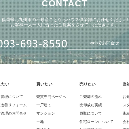
CONTACT
福岡県北九州市の不動産ことならハウス倶楽部にお任せください!
お客様一人一人に合ったご提案をさせていただきます。
webでお問合せ
したい
買いたい
売りたい
当
貸管理について
売買専門ページへ
ご売却の流れ
お
室改善リフォーム
一戸建て
売却成功実績
ス
貸管理のお問合せ
マンション
買取について
街
土地
住宅ローンについて
会