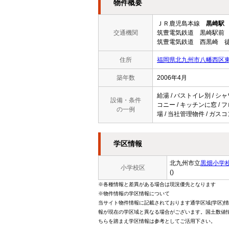
物件概要
ＪＲ鹿児島本線
黒崎駅
交通機関
筑豊電気鉄道 黒崎駅前 
筑豊電気鉄道 西黒崎 徒
住所
福岡県北九州市八幡西区東鳴
築年数
2006年4月
給湯 / バストイレ別 / シャ
設備・条件
コニー / キッチンに窓 / フ
の一例
場 / 当社管理物件 / ガス
学区情報
北九州市立
黒畑小学
小学校区
()
※各種情報と差異がある場合は現況優先となります
※物件情報の学区情報について
当サイト物件情報に記載されております通学区域(学区)
報が現在の学区域と異なる場合がございます。国土数値情
ちらを踏まえ学区情報は参考としてご活用下さい。