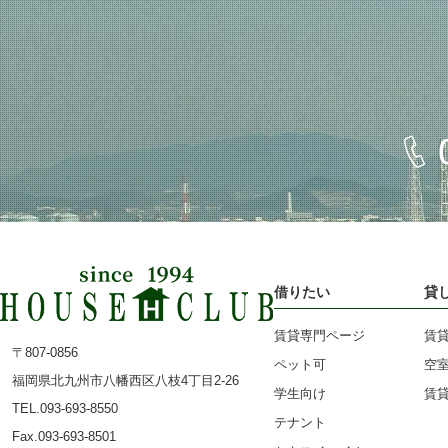
借りたい
貸
賃貸専門ページ
賃
〒807-0856
ペット可
空
福岡県北九州市八幡西区八枝4丁目2-26
学生向け
賃
TEL.093-693-8550
テナント
Fax.093-693-8501