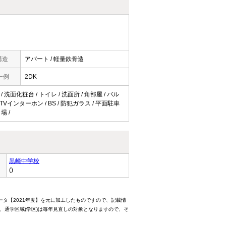
構造
アパート / 軽量鉄骨造
一例
2DK
 洗面化粧台 / トイレ / 洗面所 / 角部屋 / バル
TVインターホン / BS / 防犯ガラス / 平面駐車
場 /
黒崎中学校
()
ータ【2021年度】を元に加工したものですので、記載情
、通学区域(学区)は毎年見直しの対象となりますので、そ