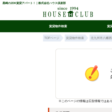
黒崎の2DK賃貸アパート！｜株式会社ハウス倶楽部
賃貸物件検索
賃
マイ条件リスト
お気に入り
条件検索
閲覧履歴
TOPページ
賃貸物件検索
北九州市八幡西
※このページの情報は広告情報ではあ