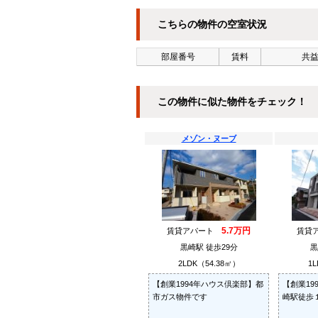
こちらの物件の空室状況
部屋番号
賃料
共益
この物件に似た物件をチェック！
メゾン・ヌーブ
5.7万円
賃貸アパート
賃貸
黒崎駅 徒歩29分
黒
2LDK（54.38㎡）
1L
【創業1994年ハウス倶楽部】都
【創業19
市ガス物件です
崎駅徒歩