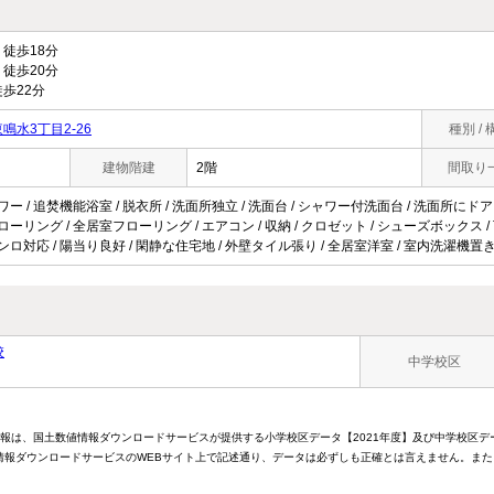
徒歩18分
徒歩20分
歩22分
水3丁目2-26
種別 / 
建物階建
2階
間取り
ワー / 追焚機能浴室 / 脱衣所 / 洗面所独立 / 洗面台 / シャワー付洗面台 / 洗面所にドア /
ローリング / 全居室フローリング / エアコン / 収納 / クロゼット / シューズボックス / 
コンロ対応 / 陽当り良好 / 閑静な住宅地 / 外壁タイル張り / 全居室洋室 / 室内洗濯機置き
校
中学校区
情報は、国土数値情報ダウンロードサービスが提供する小学校区データ【2021年度】及び中学校区デ
報ダウンロードサービスのWEBサイト上で記述通り、データは必ずしも正確とは言えません。また