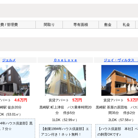
費 / 管理費
間取り
専有面積
敷金
礼金
ジェルメ
ＯｎｅＬｏｖｅ
ジェイ・ヴィルタス 
4.6万円
5万円
5.3万
アパート
賃貸アパート
賃貸アパート
崎駅 徒歩20分
黒崎駅 町上津役 バス乗車時間20
黒崎駅 茶屋の原団地 バス
分 停歩5分
間35分 停歩2分
DK（53.01㎡）
1LDK（52.99㎡）
2LDK（57.58㎡）
94年ハウス倶楽部】黒
１７分☆
【創業1994年ハウス倶楽部】エ
【ハウス倶楽部 本社】ペ
アコン付き！ネット無料！
の飼育OKです♪