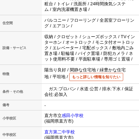
粧台 / トイレ / 洗面所 / 24時間換気システ
ム / 室内洗濯機置き場 /
バルコニー / フローリング / 全居室フローリン
住空間
グ / エアコン /
収納 / クロゼット / シューズボックス / TVイン
ターホン / オートロック / モニタ付オートロッ
ク / エレベーター / 宅配ボックス / 敷地内ごみ
設備・サービス
置き場 / 駐輪場 / バイク置場 / 防犯カメラ / ネ
ット使用料不要 / 平面駐車場 / 専用ゴミ置場 /
陽当り良好 / 閑静な住宅地 / 緑豊かな住宅
特徴
地 / 平坦地 /
もっと詳しい情報を知りたい
ガス:プロパン / 水道:公営 / 排水:下水 / 保証
条件・その他
会社:必加入
-
備考
直方市立
感田小学校
小学校区
(福岡県直方市)
直方第二中学校
中学校区
(福岡県直方市)