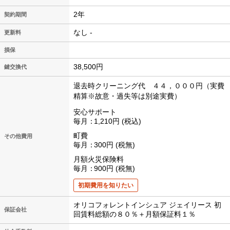
2年
契約期間
なし -
更新料
損保
38,500円
鍵交換代
退去時クリーニング代 ４４，０００円（実費
精算※故意・過失等は別途実費）
安心サポート
毎月
1,210円
税込
町費
その他費用
毎月
300円
税無
月額火災保険料
毎月
900円
税無
初期費用を知りたい
オリコフォレントインシュア ジェイリース 初
保証会社
回賃料総額の８０％＋月額保証料１％