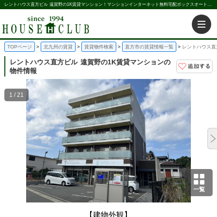
レントハウス直方ビル 遠賀野の1K賃貸マンション！マンションインターネット無料宅配ボックスオートロック駐車場｜株式会社ハウス倶楽部
TOPページ
北九州の賃貸
賃貸物件検索
直方市の賃貸情報一覧
レントハウス直
レントハウス直方ビル
遠賀野の1K賃貸マンションの
物件情報
1 / 21
一覧
【建物外観】