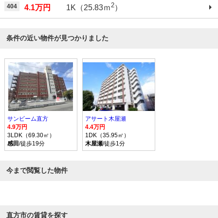
2
404
4.1万円
1K（25.83ｍ
）
条件の近い物件が見つかりました
サンビーム直方
アサート木屋瀬
4.9万円
4.4万円
3LDK（69.30㎡）
1DK（35.95㎡）
感田
/徒歩19分
木屋瀬
/徒歩1分
今まで閲覧した物件
直方市の賃貸を探す