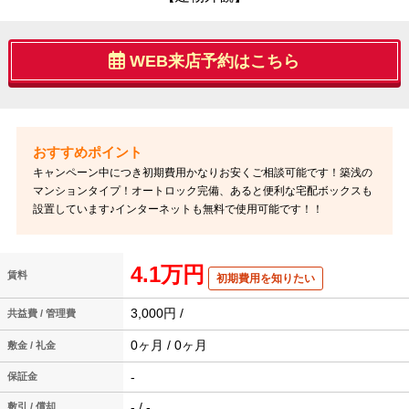
WEB来店予約はこちら
キャンペーン中につき初期費用かなりお安くご相談可能です！築浅の
マンションタイプ！オートロック完備、あると便利な宅配ボックスも
設置しています♪インターネットも無料で使用可能です！！
4.1万円
賃料
初期費用を知りたい
3,000円 /
共益費 / 管理費
0ヶ月 / 0ヶ月
敷金 / 礼金
-
保証金
- / -
敷引 / 償却