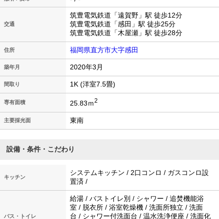
筑豊電気鉄道「遠賀野」駅 徒歩12分
筑豊電気鉄道「感田」駅 徒歩25分
交通
筑豊電気鉄道「木屋瀬」駅 徒歩28分
福岡県直方市大字感田
住所
2020年3月
築年月
1K (洋室7.5畳)
間取り
2
25.83ｍ
専有面積
東南
主要採光面
設備・条件・こだわり
システムキッチン / 2口コンロ / ガスコンロ設
キッチン
置済 /
給湯 / バストイレ別 / シャワー / 追焚機能浴
室 / 脱衣所 / 浴室乾燥機 / 洗面所独立 / 洗面
台 / シャワー付洗面台 / 温水洗浄便座 / 洗面化
バス・トイレ