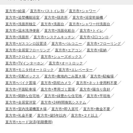
直方市+給湯
直方市+バストイレ別
直方市+シャワー
直方市+追焚機能浴室
直方市+脱衣所
直方市+浴室乾燥機
直方市+洗面所独立
直方市+洗面台
直方市+シャワー付洗面台
直方市+温水洗浄便座
直方市+洗面化粧台
直方市+トイレ
直方市+洗面所
直方市+システムキッチン
直方市+2口コンロ
直方市+ガスコンロ設置済
直方市+バルコニー
直方市+フローリング
直方市+全居室フローリング
直方市+エアコン
直方市+収納
直方市+クロゼット
直方市+シューズボックス
直方市+TVインターホン
直方市+オートロック
直方市+モニタ付オートロック
直方市+エレベーター
直方市+宅配ボックス
直方市+敷地内ごみ置き場
直方市+駐輪場
直方市+バイク置場
直方市+防犯カメラ
直方市+ネット使用料不要
直方市+平面駐車場
直方市+専用ゴミ置場
直方市+陽当り良好
直方市+閑静な住宅地
直方市+緑豊かな住宅地
直方市+平坦地
直方市+全居室洋室
直方市+24時間換気システム
直方市+室内洗濯機置き場
直方市+即入居可
直方市+敷金不要
直方市+礼金不要
直方市+築5年以内
直方市+２Ｆ以上
直方市+カード決済(初期費用)