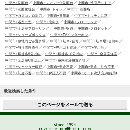
中間市+洗面台
中間市+シャワー付洗面台
中間市+洗面所にドア
中間市+洗面化粧台
中間市+トイレ
中間市+洗面所
中間市+ガスコンロ対応
中間市+専用庭
中間市+キッチンに窓
中間市+浴室に窓
中間市+南向き
中間市+フローリング
中間市+全居室フローリング
中間市+収納
中間市+クロゼット
中間市+シューズボックス
中間市+TVインターホン
中間市+敷地内ごみ置き場
中間市+駐車2台可
中間市+駐車場2台無料
中間市+当社管理物件
中間市+専用ゴミ置場
中間市+平坦地
中間市+駅徒歩5分以内
中間市+駅徒歩10分以内
中間市+全居室洋室
中間市+全居室6畳以上
中間市+室内洗濯機置き場
中間市+シャッター雨戸
中間市+敷金不要
中間市+敷金・礼金不要
中間市+礼金不要
中間市+保証人不要
中間市+カード決済(初期費用)
最近検索した条件
このページをメールで送る