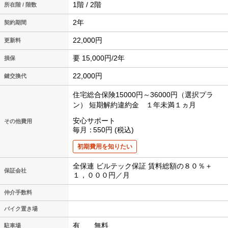
1階 / 2階
所在階 / 階数
2年
契約期間
22,000円
更新料
要 15,000円/2年
損保
22,000円
鍵交換代
住宅総合保険15000円～36000円（選択プラ
ン）
短期解約違約金 １年未満１ヵ月
安心サポート
その他費用
毎月
550円
税込
初期費用を知りたい
全保連 ビルテック保証 賃料総額の８０％＋
保証会社
１，０００円／月
仲介手数料
バイク置き場
有 無料
駐車場