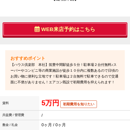
WEB来店予約はこちら
【ハウス倶楽部 本社】筑豊中間駅徒歩５分！駐車場２台付無料♪ス
ーパーやコンビニ等の商業施設が徒歩１０分内に複数あるので日頃の
お買い物に便利な立地です！駐車場は２台無料で駐車できるので交通
面に不便がありません！エアコン既設で初期費用を抑えられます！
5万円
賃料
初期費用を知りたい
/
共益費 / 管理費
0ヶ月 / 0ヶ月
敷金 / 礼金