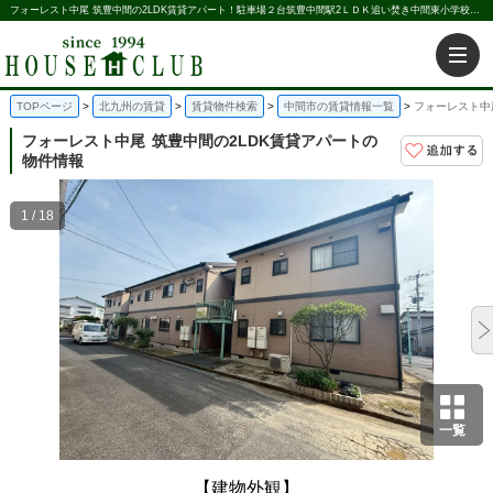
フォーレスト中尾 筑豊中間の2LDK賃貸アパート！駐車場２台筑豊中間駅2ＬＤＫ追い焚き中間東小学校｜株式会社ハウス倶楽部
TOPページ
北九州の賃貸
賃貸物件検索
中間市の賃貸情報一覧
フォーレスト中
フォーレスト中尾
筑豊中間の2LDK賃貸アパートの
物件情報
1 / 18
一覧
【建物外観】