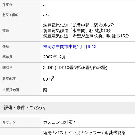
-
保証金
- / -
敷引 / 償却
筑豊電気鉄道「筑豊中間」駅 徒歩5分
筑豊電気鉄道「東中間」駅 徒歩13分
交通
筑豊電気鉄道「希望が丘高校前」駅 徒歩15分
福岡県中間市中尾1丁目8-13
住所
2007年12月
築年月
2LDK (LDK10畳/洋室6畳/洋室6畳)
間取り
2
50ｍ
専有面積
南
主要採光面
設備・条件・こだわり
ガスコンロ対応 /
キッチン
給湯 / バストイレ別 / シャワー / 追焚機能浴