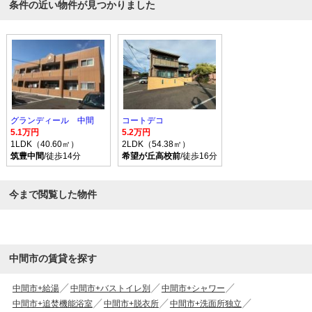
条件の近い物件が見つかりました
グランディール 中間
コートデコ
5.1万円
5.2万円
1LDK（40.60㎡）
2LDK（54.38㎡）
筑豊中間
/徒歩14分
希望が丘高校前
/徒歩16分
今まで閲覧した物件
中間市の賃貸を探す
中間市+給湯
中間市+バストイレ別
中間市+シャワー
中間市+追焚機能浴室
中間市+脱衣所
中間市+洗面所独立