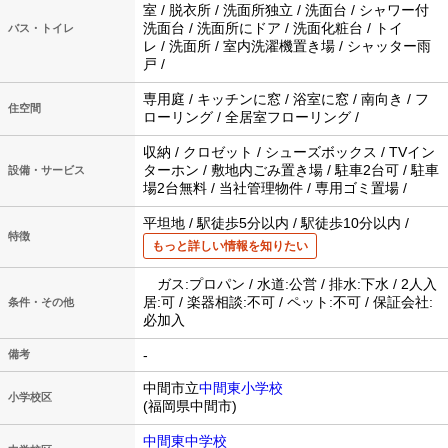
室 / 脱衣所 / 洗面所独立 / 洗面台 / シャワー付
洗面台 / 洗面所にドア / 洗面化粧台 / トイ
バス・トイレ
レ / 洗面所 / 室内洗濯機置き場 / シャッター雨
戸 /
専用庭 / キッチンに窓 / 浴室に窓 / 南向き / フ
住空間
ローリング / 全居室フローリング /
収納 / クロゼット / シューズボックス / TVイン
ターホン / 敷地内ごみ置き場 / 駐車2台可 / 駐車
設備・サービス
場2台無料 / 当社管理物件 / 専用ゴミ置場 /
平坦地 / 駅徒歩5分以内 / 駅徒歩10分以内 /
特徴
もっと詳しい情報を知りたい
ガス:プロパン / 水道:公営 / 排水:下水 / 2人入
居:可 / 楽器相談:不可 / ペット:不可 / 保証会社:
条件・その他
必加入
-
備考
中間市立
中間東小学校
小学校区
(福岡県中間市)
中間東中学校