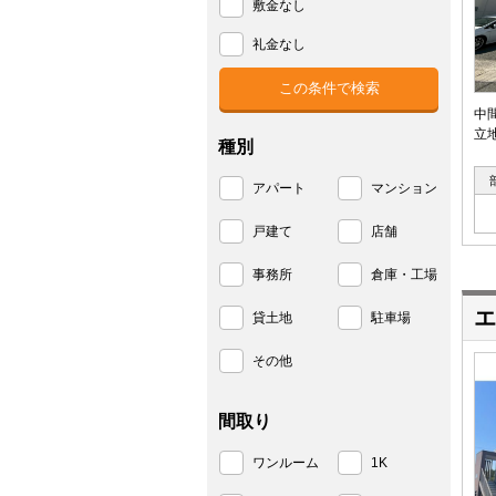
敷金なし
礼金なし
中
立
種別
アパート
マンション
戸建て
店舗
事務所
倉庫・工場
エ
貸土地
駐車場
その他
間取り
ワンルーム
1K