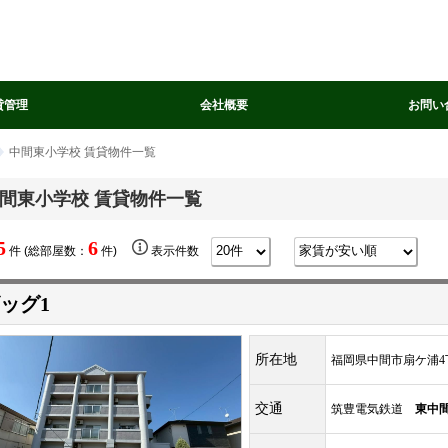
貸管理
会社概要
お問い
中間東小学校 賃貸物件一覧
間東小学校 賃貸物件一覧
5
6
件 (総部屋数：
件)
表示件数
ッグ1
所在地
福岡県中間市扇ケ浦4丁
交通
筑豊電気鉄道
東中