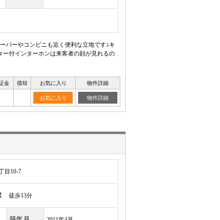
ーパーやコンビニも近く便利な立地です♪キ
ター付インターホンは来客者の顔が見れるの
証金
償却
お気に入り
物件詳細
お気に入り
物件詳細
目10-7
駅
徒歩13分
築年月
2011年4月