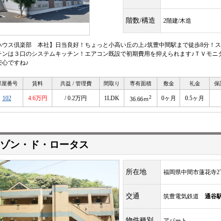
階数/構造
2階建/木造
ハウス倶楽部 本社】日当良好！ちょっと小高い丘の上♪筑豊中間駅まで徒歩8分！ス
チンは３口のシステムキッチン！エアコン既設で初期費用を抑えられます♪ＴＶモニ
安心ですね♪
部屋番号
賃料
共益 / 管理費
間取り
専有面積
敷金
礼金
保
2
102
4.6万円
/ 0.2万円
1LDK
0ヶ月
0.5ヶ月
36.66ｍ
ゾン・ド・ロータス
所在地
福岡県中間市蓮花寺2丁
交通
筑豊電気鉄道
通谷
物件種別
アパート