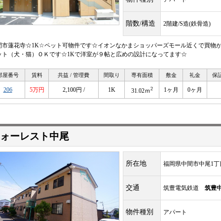
階数/構造
2階建/S造(鉄骨造)
間市蓮花寺☆1K☆ペット可物件です☆イオンなかまショッパーズモール近くで買物
ット（犬・猫）ＯＫです☆1Kで洋室が９帖と広めの設計になってます☆
部屋番号
賃料
共益 / 管理費
間取り
専有面積
敷金
礼金
保
2
206
5万円
2,100円 /
1K
1ヶ月
0ヶ月
31.02ｍ
ォーレスト中尾
所在地
福岡県中間市中尾1丁目
交通
筑豊電気鉄道
筑豊
物件種別
アパート