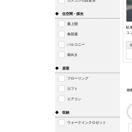
ガスコンロ設置済
◆ 住空間・採光
最上階
駐
コ
角部屋
バルコニー
南向き
◆ 居室
フローリング
ロフト
棟
エアコン
◆ 収納
ウォークインクロゼット