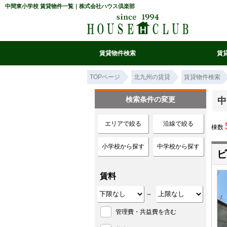
中間東小学校 賃貸物件一覧｜株式会社ハウス倶楽部
賃貸物件検索
賃
マイ条件リスト
お気に入り
条件検索
閲覧履歴
TOPページ
北九州の賃貸
賃貸物件検索
検索条件の変更
中
エリアで絞る
沿線で絞る
棟数
小学校から探す
中学校から探す
ビ
賃料
～
管理費・共益費を含む