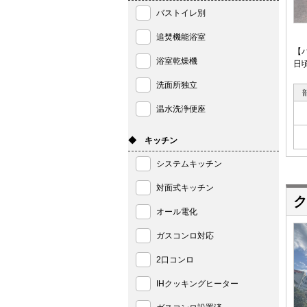
バストイレ別
追焚機能浴室
【
浴室乾燥機
日
洗面所独立
温水洗浄便座
◆ キッチン
システムキッチン
対面式キッチン
ク
オール電化
ガスコンロ対応
2口コンロ
IHクッキングヒーター