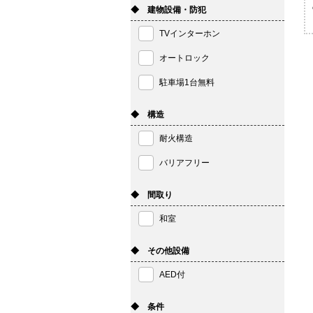
◆ 建物設備・防犯
TVインターホン
オートロック
駐車場1台無料
◆ 構造
耐火構造
バリアフリー
◆ 間取り
和室
◆ その他設備
AED付
◆ 条件