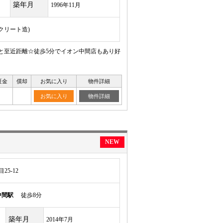
築年月
1996年11月
ンクリート造)
と至近距離☆徒歩5分でイオン中間店もあり好
証金
償却
お気に入り
物件詳細
お気に入り
物件詳細
NEW
5-12
中間駅
徒歩8分
築年月
2014年7月