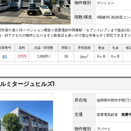
物件種別
マンション
階数/構造
4階建/RC造(鉄筋コ
間市扇ケ浦☆1K☆マンション構造☆筑豊電鉄中間東駅・セブンイレブンまで徒歩2分
地・好アクセスの物件になります☆飲食店も多いので急な外食もすぐ対応できます☆
部屋番号
賃料
共益 / 管理費
間取り
専有面積
敷金
礼金
保
2
401
3万円
2,000円 /
1K
0ヶ月
0ヶ月
20ｍ
ルミタージュヒルズⅠ
所在地
福岡県中間市中間3丁目2
交通
筑豊電気鉄道
筑豊
物件種別
アパート