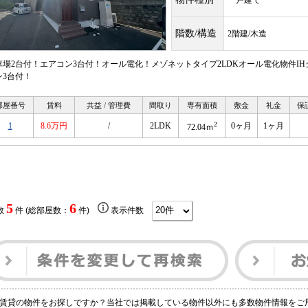
一戸建て
階数/構造
2階建/木造
車場2台付！エアコン3台付！オール電化！メゾネットタイプ2LDKオール電化物件I
ン3台付！
部屋番号
賃料
共益 / 管理費
間取り
専有面積
敷金
礼金
保
2
1
8.6万円
/
2LDK
0ヶ月
1ヶ月
72.04ｍ
5
6
数
件 (総部屋数：
件)
表示件数
賃貸の物件をお探しですか？当社では掲載している物件以外にも多数物件情報をご