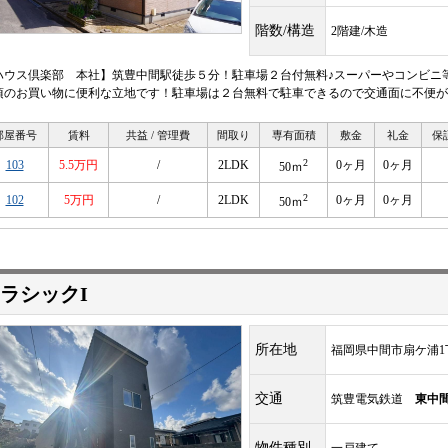
階数/構造
2階建/木造
ハウス倶楽部 本社】筑豊中間駅徒歩５分！駐車場２台付無料♪スーパーやコンビニ
頃のお買い物に便利な立地です！駐車場は２台無料で駐車できるので交通面に不便が
部屋番号
賃料
共益 / 管理費
間取り
専有面積
敷金
礼金
保
2
103
5.5万円
/
2LDK
0ヶ月
0ヶ月
50ｍ
2
102
5万円
/
2LDK
0ヶ月
0ヶ月
50ｍ
ラシックI
所在地
福岡県中間市扇ケ浦1
交通
筑豊電気鉄道
東中
物件種別