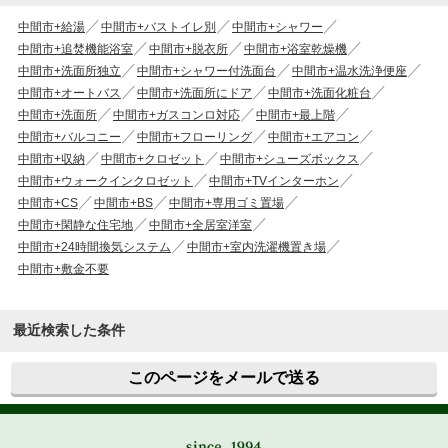
中間市+給湯
中間市+バストイレ別
中間市+シャワー
中間市+追焚機能浴室
中間市+脱衣所
中間市+浴室乾燥機
中間市+洗面所独立
中間市+シャワー付洗面台
中間市+温水洗浄便座
中間市+オートバス
中間市+洗面所にドア
中間市+洗面化粧台
中間市+洗面所
中間市+ガスコンロ対応
中間市+最上階
中間市+バルコニー
中間市+フローリング
中間市+エアコン
中間市+収納
中間市+クロゼット
中間市+シューズボックス
中間市+ウォークインクロゼット
中間市+TVインターホン
中間市+CS
中間市+BS
中間市+専用ゴミ置場
中間市+閑静な住宅地
中間市+全居室洋室
中間市+24時間換気システム
中間市+室内洗濯機置き場
中間市+敷金不要
最近検索した条件
このページをメールで送る