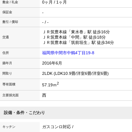
0ヶ月 / 1ヶ月
敷金 / 礼金
-
保証金
- / -
敷引 / 償却
ＪＲ筑豊本線「東水巻」駅 徒歩16分
ＪＲ筑豊本線「中間」駅 徒歩18分
交通
ＪＲ筑豊本線「筑前垣生」駅 徒歩34分
福岡県中間市中鶴4丁目19-8
住所
2016年6月
築年月
2LDK (LDK10.9畳/洋室6畳/洋室6畳)
間取り
2
57.19ｍ
専有面積
西
主要採光面
設備・条件・こだわり
ガスコンロ対応 /
キッチン