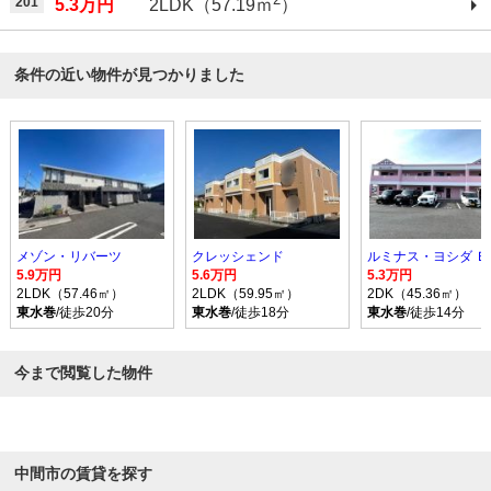
201
5.3万円
2LDK（57.19ｍ
）
条件の近い物件が見つかりました
メゾン・リバーツ
クレッシェンド
ルミナス・ヨシダ Ｂ
5.9万円
5.6万円
5.3万円
2LDK（57.46㎡）
2LDK（59.95㎡）
2DK（45.36㎡）
東水巻
/徒歩20分
東水巻
/徒歩18分
東水巻
/徒歩14分
今まで閲覧した物件
中間市の賃貸を探す