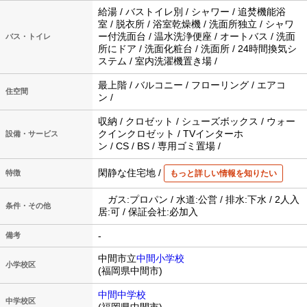
給湯 / バストイレ別 / シャワー / 追焚機能浴
室 / 脱衣所 / 浴室乾燥機 / 洗面所独立 / シャワ
ー付洗面台 / 温水洗浄便座 / オートバス / 洗面
バス・トイレ
所にドア / 洗面化粧台 / 洗面所 / 24時間換気シ
ステム / 室内洗濯機置き場 /
最上階 / バルコニー / フローリング / エアコ
住空間
ン /
収納 / クロゼット / シューズボックス / ウォー
クインクロゼット / TVインターホ
設備・サービス
ン / CS / BS / 専用ゴミ置場 /
閑静な住宅地 /
特徴
もっと詳しい情報を知りたい
ガス:プロパン / 水道:公営 / 排水:下水 / 2人入
条件・その他
居:可 / 保証会社:必加入
-
備考
中間市立
中間小学校
小学校区
(福岡県中間市)
中間中学校
中学校区
(福岡県中間市)