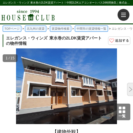
エレガンス・ウィンズ 東水巻の2LDK賃貸アパート！中間2LDKエアコンオートバス24時間換気｜株式会社ハウス倶楽部
TOPページ
北九州の賃貸
賃貸物件検索
中間市の賃貸情報一覧
エレガンス・ウ
エレガンス・ウィンズ
東水巻の2LDK賃貸アパート
の物件情報
1 / 15
一覧
【建物外観】