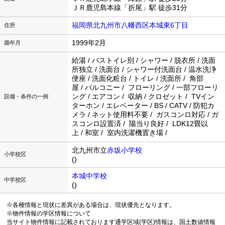
ＪＲ鹿児島本線「折尾」駅 徒歩31分
福岡県北九州市八幡西区本城東6丁目
住所
1999年2月
築年月
給湯 / バストイレ別 / シャワー / 脱衣所 / 洗面
所独立 / 洗面台 / シャワー付洗面台 / 温水洗浄
便座 / 洗面化粧台 / トイレ / 洗面所 / 角部
屋 / バルコニー / フローリング / 一部フローリ
ング / エアコン / 収納 / クロゼット / TVイン
設備・条件の一例
ターホン / エレベーター / BS / CATV / 防犯カ
メラ / ネット使用料不要 / ガスコンロ対応 / ガ
スコンロ設置済 / 陽当り良好 / LDK12畳以
上 / 和室 / 室内洗濯機置き場 /
北九州市立
赤坂小学校
小学校区
()
本城中学校
中学校区
()
※各種情報と現状に差異がある場合は、現状優先となります。
※物件情報の学区情報について
当サイト物件情報に記載されております通学区域(学区)情報は、国土数値情報