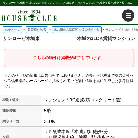
サンローゼ本城東 本城の3LDK賃貸マンション！本城駅防犯カメラエアコン本城小学校本城中学校｜株式会社ハウス倶楽部
TOPページ
賃貸物件検索
北九州市八幡西区の賃貸情報一覧
サンローゼ本城東 本城
サンローゼ本城東
本城の3LDK賃貸マンション
こちらの物件は掲載が終了しています。
※このページの情報は広告情報ではありません。過去から現在まで株式会社ハ
ウス倶楽部のホームぺージに掲載されていた物件情報を元に生成した参考情報
です。
マンション / RC造(鉄筋コンクリート造)
種別 / 構造
5階
建物階建
3LDK
間取り一例
ＪＲ筑豊本線「本城」駅 徒歩6分
ＪＲ鹿児島本線「陣原」駅 徒歩25分
交通