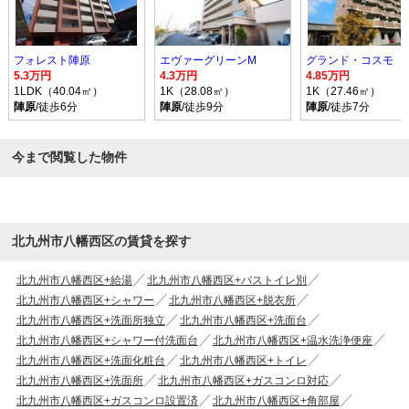
フォレスト陣原
エヴァーグリーンM
グランド・コスモ
5.3万円
4.3万円
4.85万円
1LDK（40.04㎡）
1K（28.08㎡）
1K（27.46㎡）
陣原
/徒歩6分
陣原
/徒歩9分
陣原
/徒歩7分
今まで閲覧した物件
北九州市八幡西区の賃貸を探す
北九州市八幡西区+給湯
北九州市八幡西区+バストイレ別
北九州市八幡西区+シャワー
北九州市八幡西区+脱衣所
北九州市八幡西区+洗面所独立
北九州市八幡西区+洗面台
北九州市八幡西区+シャワー付洗面台
北九州市八幡西区+温水洗浄便座
北九州市八幡西区+洗面化粧台
北九州市八幡西区+トイレ
北九州市八幡西区+洗面所
北九州市八幡西区+ガスコンロ対応
北九州市八幡西区+ガスコンロ設置済
北九州市八幡西区+角部屋