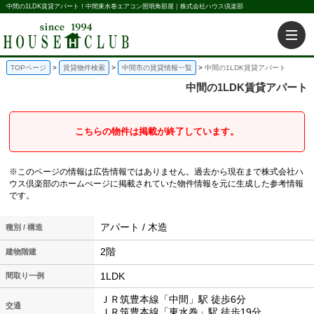
中間の1LDK賃貸アパート！中間東水巻エアコン照明角部屋｜株式会社ハウス倶楽部
TOPページ
賃貸物件検索
中間市の賃貸情報一覧
中間の1LDK賃貸アパート
中間の1LDK賃貸アパート
こちらの物件は掲載が終了しています。
※このページの情報は広告情報ではありません。過去から現在まで株式会社ハ
ウス倶楽部のホームぺージに掲載されていた物件情報を元に生成した参考情報
です。
アパート / 木造
種別 / 構造
2階
建物階建
1LDK
間取り一例
ＪＲ筑豊本線「中間」駅 徒歩6分
交通
ＪＲ筑豊本線「東水巻」駅 徒歩19分