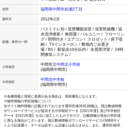
福岡県中間市岩瀬2丁目
住所
2012年2月
築年月
バストイレ別 / 追焚機能浴室 / 浴室乾燥機 / 温
水洗浄便座 / 角部屋 / バルコニー / フローリン
グ / 照明付き / エアコン / クロゼット / 床下収
設備・条件の一例
納 / TVインターホン / 敷地内ごみ置き
場 / BS / 駅徒歩10分以内 / 全居室洋室 / 24時
間換気システム /
中間市立
中間北小学校
小学校区
(福岡県中間市)
中間北中学校
中学校区
(福岡県中間市)
※各種情報と現状に差異がある場合は、現状優先となります。
※物件情報の学区情報について
当サイト物件情報に記載されております通学区域(学区)情報は、国土数値情報
ダウンロードサービスが提供する小学校区データ【2021年度】及び中学校区
データ【2021年度】を元に加工したものですので、記載情報が現在の学区域
と異なる場合がございます。国土数値情報ダウンロードサービスのWEBサイ
ト上で記述通り、データは必ずしも正確とは言えません。また、通学区域(学