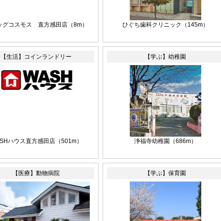
ッグコスモス 直方感田店
（8m）
ひぐち歯科クリニック
（145m）
【生活】コインランドリー
【学ぶ】幼稚園
ASHハウス直方感田店
（501m）
浄福寺幼稚園
（686m）
【医療】動物病院
【学ぶ】保育園