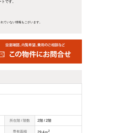
ートです。
きれていない情報もございます。
所在階 / 階数
2階 / 2階
2
）
専有面積
29.4ｍ