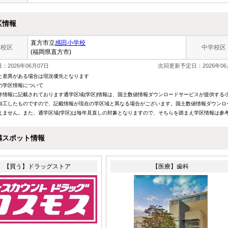
区情報
直方市立
感田小学校
学校区
中学校区
(福岡県直方市)
：2026年06月07日
次回更新予定日：2026年06
と差異がある場合は現況優先となります
の学区情報について
件情報に記載されております通学区域(学区)情報は、国土数値情報ダウンロードサービスが提供する小学
加工したものですので、記載情報が現在の学区域と異なる場合がございます。国土数値情報ダウンロ
えません。また、通学区域(学区)は毎年見直しの対象となりますので、そちらを踏まえ学区情報は参
隣スポット情報
【買う】ドラッグストア
【医療】歯科