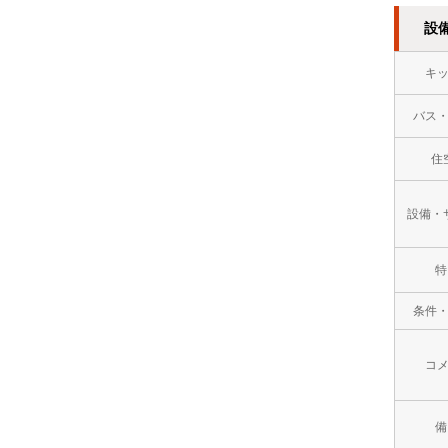
設
万
円
キ
１
バス
０
住
万
円
設備・
以
特
上
条件
コ
備