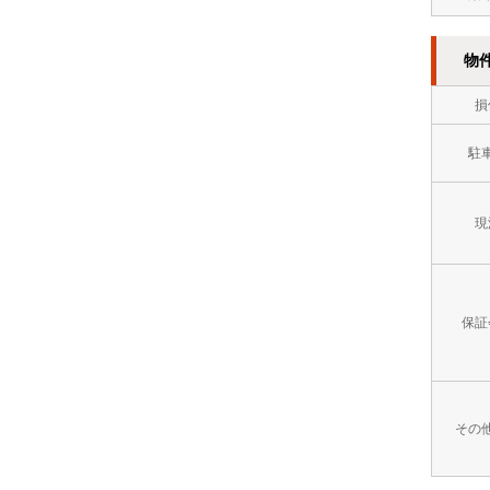
方
イ
８
市
レ
物
万
門
別
円
損
司
2
～
駐
区
階
９
以
万
現
上
円
オ
９
保証
ー
万
ト
円
ロ
～
その
ッ
１
ク
０