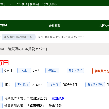
ール直方オールシーズン快適｜株式会社ハウス倶楽部
貸管理
会社概要
お問い
直方市の賃貸情報一覧
D.roomⅡ 遠賀野の1DK賃貸アパート
oomⅡ 遠賀野の1DK賃貸アパート
8万円
0ヶ月
0ヶ月
-
--
礼金
保証金
敷引・償却
初期費用
2
1DK
2005年4月
2
専有面積
築年月
所在階 / 階数
29.4ｍ
福岡県直方市大字感田1781-23
周辺MAP
筑豊電気鉄道
「遠賀野駅」
徒歩17分