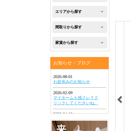
新
エリアから探す
築
八
間取りから探す
フ
幡
1R・
ロ
家賃から探す
西
1K・
ー
区
４
1DK・
リ
お知らせ・ブログ
万
八
1LDK
ン
円
幡
グ
2K・
以
東
2DK・
エ
下
区
2LDK
ア
４
小
コ
3K・
万
倉
ン
3DK・
円
北