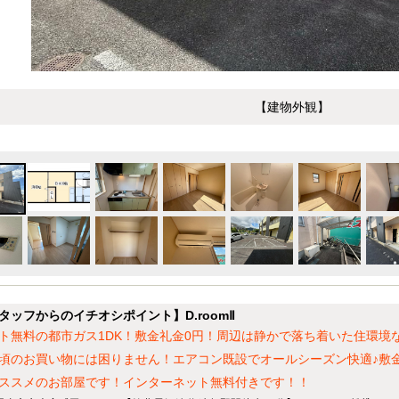
【建物外観】
タッフからのイチオシポイント】D.roomⅡ
ト無料の都市ガス1DK！敷金礼金0円！周辺は静かで落ち着いた住環境な
頃のお買い物には困りません！エアコン既設でオールシーズン快適♪敷
ススメのお部屋です！インターネット無料付きです！！