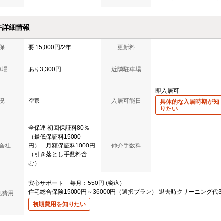
件詳細情報
保
要 15,000円/2年
更新料
車場
あり3,300円
近隣駐車場
即入居可
況
空家
入居可能日
具体的な入居時期が知
りたい
全保連 初回保証料80％
（最低保証料15000
会社
円） 月額保証料1000円
仲介手数料
（引き落とし手数料含
む）
安心サポート
毎月
550円
税込
住宅総合保険15000円～36000円（選択プラン）
退去時クリーニング代3
他費用
初期費用を知りたい