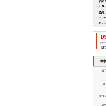
福岡
万
屋
20
徒
円
町
物件の
歩
※お部
～
岡
気にな
10
７
垣
分
万
0
町
以
円
株式
お問
若
内
７
松
ロ
万
物
区
フ
円
所
中
ト
～
間
交
バ
８
市
ス
万
種別 
直
ト
円
築