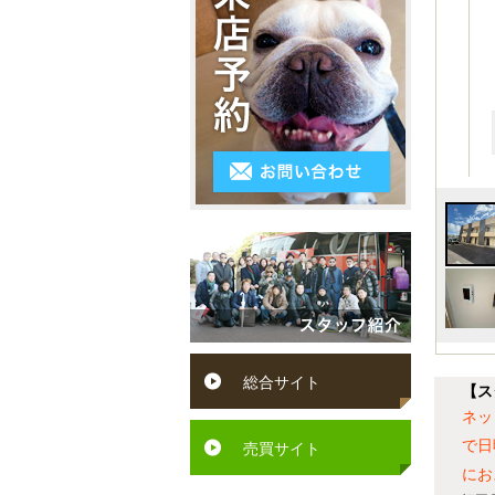
3LDK
シ
～
区
ス
4K
５
小
テ
以
万
倉
ム
上
円
南
キ
５
区
ッ
万
遠
チ
円
賀
ン
～
町
ペ
６
水
ッ
総合サイト
万
【ス
巻
ト
ネッ
円
町
で日
可
売買サイト
６
にお
芦
駅