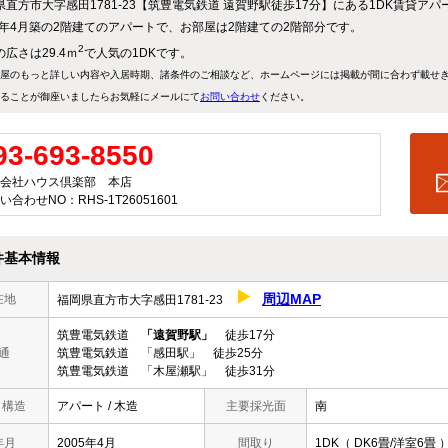
県直方市大字感田1781-23【筑豊電気鉄道 遠賀野駅徒歩17分】にある1DK賃貸アパ
05年4月築の2階建てのアパートで、お部屋は2階建ての2階部分です。
2
広さは29.4ｍ
で人気の1DKです。
屋のもっと詳しい内容や入居時期、諸条件のご相談など、ホームページには掲載が間に合わず載せ
ることが御座いましたらお気軽にメールにて
お問い合わせ
ください。
93-693-8550
会社ハウス倶楽部 本店
い合わせNO：RHS-1T26051601
件基本情報
周辺MAP
在地
福岡県直方市大字感田1781-23
筑豊電気鉄道
「遠賀野駅」
徒歩17分
通
筑豊電気鉄道 「感田駅」 徒歩25分
筑豊電気鉄道 「木屋瀬駅」 徒歩31分
/ 構造
アパート / 木造
主要採光面
南
年月
2005年4月
間取り
1DK（ DK6畳/洋室6畳 