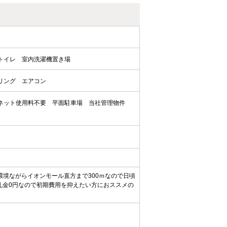
トイレ
室内洗濯機置き場
リング
エアコン
ネット使用料不要
平面駐車場
当社管理物件
環境ながらイオンモール直方まで300ｍなので日頃
礼金0円なので初期費用を抑えたい方におススメの