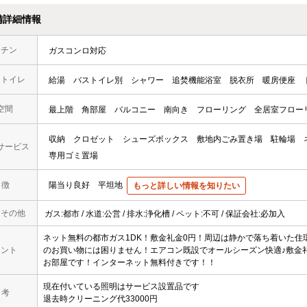
備詳細情報
ッチン
ガスコンロ対応
・トイレ
給湯
バストイレ別
シャワー
追焚機能浴室
脱衣所
暖房便座
空間
最上階
角部屋
バルコニー
南向き
フローリング
全居室フロー
収納
クロゼット
シューズボックス
敷地内ごみ置き場
駐輪場
サービス
専用ゴミ置場
 徴
陽当り良好
平坦地
もっと詳しい情報を知りたい
・その他
ガス:都市 / 水道:公営 / 排水:浄化槽 / ペット:不可 / 保証会社:必加入
ネット無料の都市ガス1DK！敷金礼金0円！周辺は静かで落ち着いた住
メント
のお買い物には困りません！エアコン既設でオールシーズン快適♪敷金
お部屋です！インターネット無料付きです！！
現在付いている照明はサービス設置品です
 考
退去時クリーニング代33000円