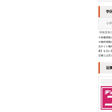
学
小
情報更新日
※各種情報
※物件情報
当サイト物
度】を元に
正確とは言
近