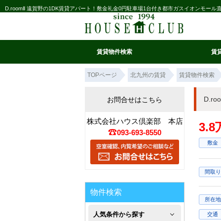
D.roomⅡ 遠賀野の1DK賃貸アパート！敷金礼金0円駐車場1台付き都市ガスイオンモ
賃貸物件検索
賃
マイ条件リスト
お気に入り
条件検索
閲覧履歴
TOPページ
北九州の賃貸
賃貸物件検索
D.r
お問合せはこちら
株式会社ハウス倶楽部 本店
3.
093-693-8550
敷金
間取り
物件検索
所在地
人気条件から探す
交通