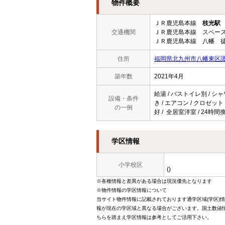
物件概要
ＪＲ鹿児島本線
枝光駅
交通機関
ＪＲ鹿児島本線 スペース
ＪＲ鹿児島本線 八幡 徒
住所
福岡県北九州市八幡東区諏
築年数
2021年4月
給湯 / バストイレ別 / シ
設備・条件
き / エアコン / クロゼッ
の一例
好 / 全居室洋室 / 24時
学区情報
小学校区
()
※各種情報と差異がある場合は現況優先となります
※物件情報の学区情報について
当サイト物件情報に記載されております通学区域(学区)
報が現在の学区域と異なる場合がございます。国土数値情
ちらを踏まえ学区情報は参考としてご活用下さい。