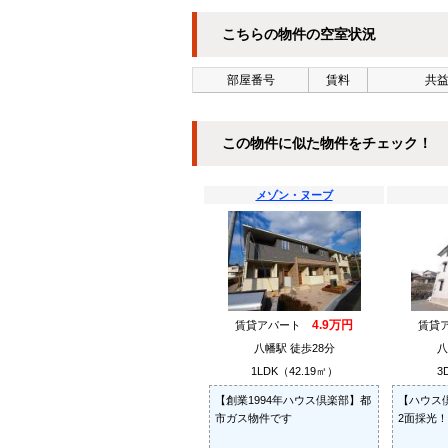
こちらの物件の空室状況
部屋番号
賃料
共益
この物件に似た物件をチェック！
メゾン・ヌーブ
4.9万円
賃貸アパート
賃貸
八幡駅 徒歩28分
八
1LDK（42.19㎡）
3
【創業1994年ハウス倶楽部】都
【ハウス
市ガス物件です
2面採光！