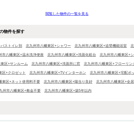
閲覧した物件の一覧を見る
の物件を探す
+バストイレ別
北九州市八幡東区+シャワー
北九州市八幡東区+追焚機能浴室
北
州市八幡東区+温水洗浄便座
北九州市八幡東区+洗面化粧台
北九州市八幡東区+
東区+サンルーム
北九州市八幡東区+洗面所に窓
北九州市八幡東区+フローリン
東区+クロゼット
北九州市八幡東区+TVインターホン
北九州市八幡東区+宅配ボ
幡東区+ネット使用料不要
北九州市八幡東区+陽当り良好
北九州市八幡東区+全
九州市八幡東区+敷金不要
北九州市八幡東区+築5年以内