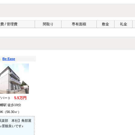
費 / 管理費
間取り
専有面積
敷金
礼金
Be Ease
5.5万円
アパート
幡駅 徒歩19分
DK（56.30㎡）
倶楽部 本社】角部屋
♪景観良いです♪