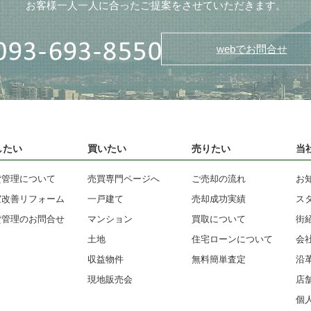
お客様一人一人に合ったご提案をさせていただきます。
webでお問合せ
したい
買いたい
売りたい
当
貸管理について
売買専門ページへ
ご売却の流れ
お
室改善リフォーム
一戸建て
売却成功実績
ス
貸管理のお問合せ
マンション
買取について
街
土地
住宅ローンについて
会
収益物件
無料簡単査定
沿
現地販売会
店
個