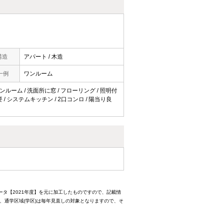
構造
アパート / 木造
一例
ワンルーム
サンルーム / 洗面所に窓 / フローリング / 照明付
 / システムキッチン / 2口コンロ / 陽当り良
ータ【2021年度】を元に加工したものですので、記載情
、通学区域(学区)は毎年見直しの対象となりますので、そ