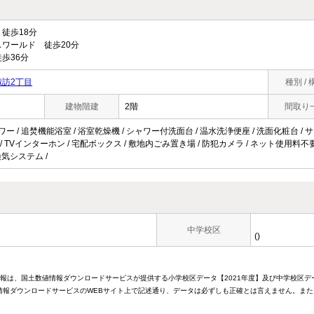
徒歩18分
ワールド 徒歩20分
歩36分
訪2丁目
種別 / 
建物階建
2階
間取り
ャワー / 追焚機能浴室 / 浴室乾燥機 / シャワー付洗面台 / 温水洗浄便座 / 洗面化粧台 / 
ト / TVインターホン / 宅配ボックス / 敷地内ごみ置き場 / 防犯カメラ / ネット使用料不要
間換気システム /
中学校区
()
情報は、国土数値情報ダウンロードサービスが提供する小学校区データ【2021年度】及び中学校区デ
報ダウンロードサービスのWEBサイト上で記述通り、データは必ずしも正確とは言えません。また