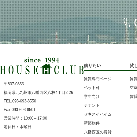
借りたい
貸
賃貸専門ページ
賃
〒807-0856
ペット可
空
福岡県北九州市八幡西区八枝4丁目2-26
学生向け
賃
TEL.093-693-8550
テナント
Fax.093-693-8501
セキスイハイム
営業時間：10:00～17:00
新築物件
定休日：水曜日
八幡西区の賃貸