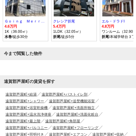
Ｇｏｉｎｇ Ｍｅｒｒｙ Ｙou
クレシア折尾
エル・ドラドⅠ
4.6万円
5.4万円
4.8万円
1K（36.00㎡）
1LDK（32.05㎡）
ワンルーム（32.90
水巻
/徒歩30分
折尾
/徒歩5分
折尾
/本城学研台３丁
今まで閲覧した物件
遠賀郡芦屋町の賃貸を探す
遠賀郡芦屋町+給湯
遠賀郡芦屋町+バストイレ別
遠賀郡芦屋町+シャワー
遠賀郡芦屋町+追焚機能浴室
遠賀郡芦屋町+浴室乾燥機
遠賀郡芦屋町+洗面所独立
遠賀郡芦屋町+温水洗浄便座
遠賀郡芦屋町+洗面化粧台
遠賀郡芦屋町+最上階
遠賀郡芦屋町+角部屋
遠賀郡芦屋町+バルコニー
遠賀郡芦屋町+フローリング
遠賀郡芦屋町+照明付き
遠賀郡芦屋町+エアコン
遠賀郡芦屋町+収納