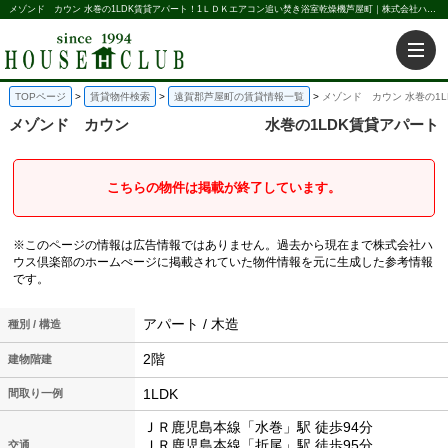
メゾンド カウン 水巻の1LDK賃貸アパート！1ＬＤＫエアコン追い焚き浴室乾燥機芦屋町｜株式会社ハウス倶楽部
TOPページ
賃貸物件検索
遠賀郡芦屋町の賃貸情報一覧
メゾンド カウン 水巻の1
メゾンド カウン
水巻の1LDK賃貸アパート
こちらの物件は掲載が終了しています。
※このページの情報は広告情報ではありません。過去から現在まで株式会社ハ
ウス倶楽部のホームぺージに掲載されていた物件情報を元に生成した参考情報
です。
アパート / 木造
種別 / 構造
2階
建物階建
1LDK
間取り一例
ＪＲ鹿児島本線「水巻」駅 徒歩94分
ＪＲ鹿児島本線「折尾」駅 徒歩95分
交通