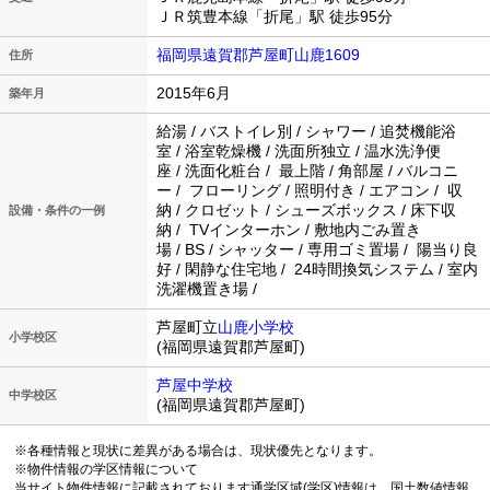
ＪＲ筑豊本線「折尾」駅 徒歩95分
福岡県遠賀郡芦屋町山鹿1609
住所
2015年6月
築年月
給湯 / バストイレ別 / シャワー / 追焚機能浴
室 / 浴室乾燥機 / 洗面所独立 / 温水洗浄便
座 / 洗面化粧台 / 最上階 / 角部屋 / バルコニ
ー / フローリング / 照明付き / エアコン / 収
納 / クロゼット / シューズボックス / 床下収
設備・条件の一例
納 / TVインターホン / 敷地内ごみ置き
場 / BS / シャッター / 専用ゴミ置場 / 陽当り良
好 / 閑静な住宅地 / 24時間換気システム / 室内
洗濯機置き場 /
芦屋町立
山鹿小学校
小学校区
(福岡県遠賀郡芦屋町)
芦屋中学校
中学校区
(福岡県遠賀郡芦屋町)
※各種情報と現状に差異がある場合は、現状優先となります。
※物件情報の学区情報について
当サイト物件情報に記載されております通学区域(学区)情報は、国土数値情報