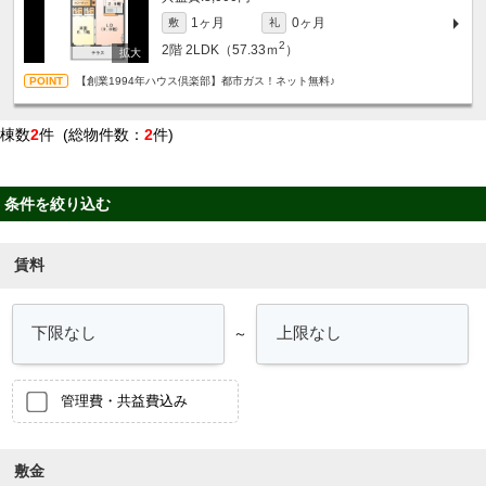
1ヶ月
0ヶ月
敷
礼
2
2階
2LDK（57.33ｍ
）
【創業1994年ハウス倶楽部】都市ガス！ネット無料♪
棟数
2
件 (総物件数：
2
件)
条件を絞り込む
賃料
～
管理費・共益費込み
敷金