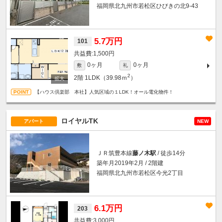
福岡県北九州市若松区ひびきの北9-43
5.7万円
101
1,500円
0ヶ月
0ヶ月
敷
礼
2
2階
1LDK（39.98ｍ
）
【ハウス倶楽部 本社】人気区域の１LDK！オール電化物件！
ロイヤルTK
アパート
NEW
ＪＲ筑豊本線
藤ノ木駅
/ 徒歩14分
築年月2019年2月 / 2階建
福岡県北九州市若松区今光2丁目
6.1万円
203
3,000円