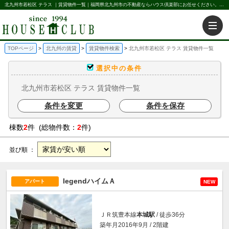
北九州市若松区 テラス ｜賃貸物件一覧｜福岡県北九州市の不動産ならハウス倶楽部にお任せください。北九州の賃貸・売買・不動産買取などを不動産に関することならなんでもお任せ。
TOPページ
北九州の賃貸
賃貸物件検索
北九州市若松区 テラス 賃貸物件一覧
選択中の条件
北九州市若松区 テラス 賃貸物件一覧
条件を変更
条件を保存
棟数
2
件 (総物件数：
2
件)
並び順 ：
legendハイムＡ
アパート
NEW
ＪＲ筑豊本線
本城駅
/ 徒歩36分
築年月2016年9月 / 2階建