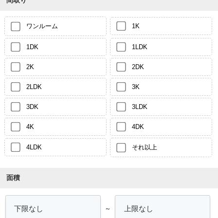
ワンルーム
1K
1DK
1LDK
2K
2DK
2LDK
3K
3DK
3LDK
4K
4DK
4LDK
それ以上
面積
～