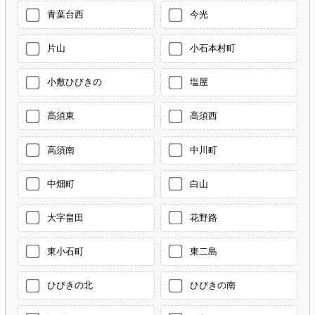
青葉台西
今光
片山
小石本村町
小敷ひびきの
塩屋
高須東
高須西
高須南
中川町
中畑町
白山
大字畠田
花野路
東小石町
東二島
ひびきの北
ひびきの南