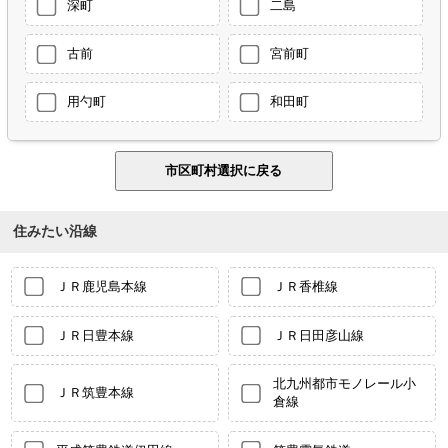
深町
二島
古前
宮前町
用勺町
和田町
住みたい沿線
ＪＲ鹿児島本線
ＪＲ香椎線
ＪＲ日豊本線
ＪＲ日田彦山線
北九州都市モノレール小
ＪＲ筑豊本線
倉線