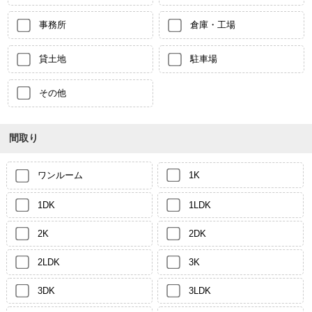
事務所
倉庫・工場
貸土地
駐車場
その他
間取り
ワンルーム
1K
1DK
1LDK
2K
2DK
2LDK
3K
3DK
3LDK