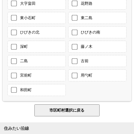
大字畠田
花野路
東小石町
東二島
ひびきの北
ひびきの南
深町
藤ノ木
二島
古前
宮前町
用勺町
和田町
住みたい沿線