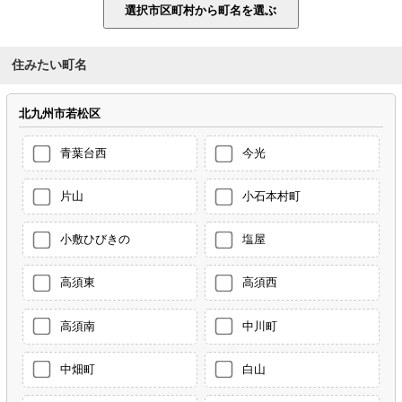
住みたい町名
北九州市若松区
青葉台西
今光
片山
小石本村町
小敷ひびきの
塩屋
高須東
高須西
高須南
中川町
中畑町
白山