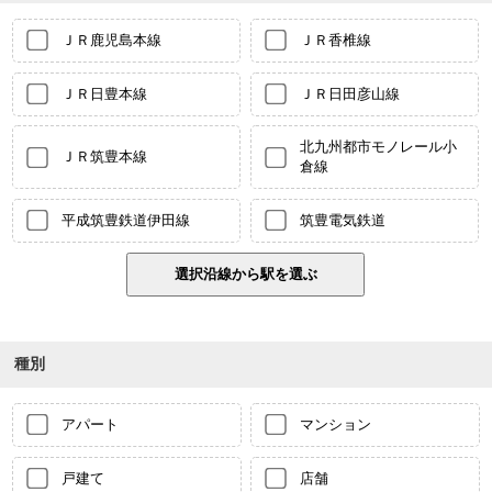
ＪＲ鹿児島本線
ＪＲ香椎線
ＪＲ日豊本線
ＪＲ日田彦山線
北九州都市モノレール小
ＪＲ筑豊本線
倉線
平成筑豊鉄道伊田線
筑豊電気鉄道
種別
アパート
マンション
戸建て
店舗