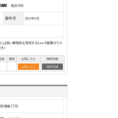
屋瀬駅
徒歩19分
築年月
2011年1月
には高い断熱性を実現するLow-E複層ガラス
き♪
証金
償却
お気に入り
物件詳細
お気に入り
物件詳細
区瀬板1丁目