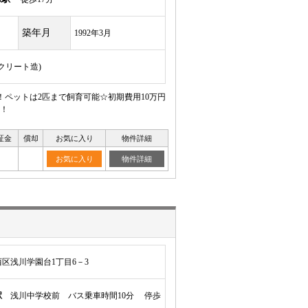
築年月
1992年3月
ンクリート造)
！ペットは2匹まで飼育可能☆初期費用10万円
！
証金
償却
お気に入り
物件詳細
お気に入り
物件詳細
区浅川学園台1丁目6－3
駅
浅川中学校前 バス乗車時間10分 停歩