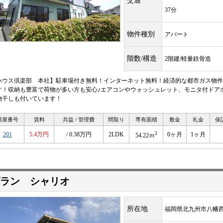
交通
37分
物件種別
アパート
階数/構造
2階建/軽量鉄骨造
ハウス倶楽部 本社】駐車場付き無料！インターネット無料！経済的な都市ガス物件
す！収納も豊富で荷物が多い方も安心♪エアコンやウォッシュレット、モニタ付ドア
物干しも付いています！
部屋番号
賃料
共益 / 管理費
間取り
専有面積
敷金
礼金
保
2
201
5.4万円
/ 0.38万円
2LDK
0ヶ月
1ヶ月
54.22ｍ
ラン シャリオ
所在地
福岡県北九州市八幡西