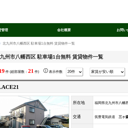
貸管理
会社概要
お問い
北九州市八幡西区 駐車場1台無料 賃貸物件一覧
九州市八幡西区 駐車場1台無料 賃貸物件一覧
19
21
件 (総部屋数：
件)
表示件数
LACE21
所在地
福岡県北九州市八幡西区
交通
筑豊電気鉄道
三ヶ