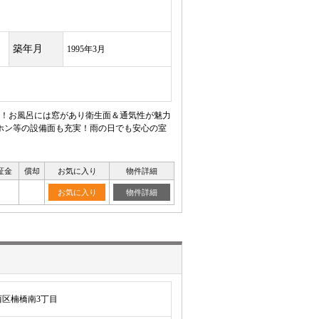
築年月
1995年3月
！お風呂には窓があり衛生面＆通気性が魅力
ホン等の設備面も充実！雨の日でも安心の室
証金
償却
お気に入り
物件詳細
お気に入り
物件詳細
区楠橋南3丁目