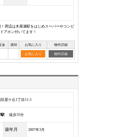
0円！周辺は木屋瀬駅をはじめスーパーやコンビ
付ドアホン付いてます！
証金
償却
お気に入り
物件詳細
お気に入り
物件詳細
星ケ丘1丁目11-5
野駅
徒歩35分
築年月
2007年3月