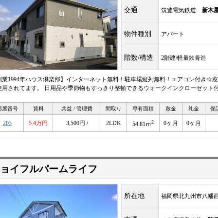
交通
筑豊電気鉄道
新木
物件種別
アパート
階数/構造
2階建/軽量鉄骨造
創業1994年ハウス倶楽部】インターネット無料！駐車場縦列無料！エアコン付き☆窓
使用されてます。 日用品や季節物もすっきり整頓できるウォークインクローゼット付
部屋番号
賃料
共益 / 管理費
間取り
専有面積
敷金
礼金
保
2
203
5.4万円
3,500円 /
2LDK
0ヶ月
0ヶ月
54.81ｍ
ョイフルパームライフ
所在地
福岡県北九州市八幡西