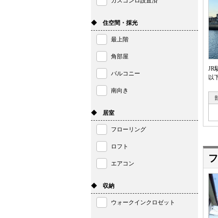
ガスコンロ設置済
◆ 住空間・採光
最上階
角部屋
J
バルコニー
以
南向き
◆ 居室
フローリング
ロフト
フ
エアコン
◆ 収納
ウォークインクロゼット