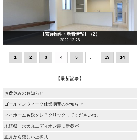
【売買物件・新着情報】（2）
2022-12-26
1
2
3
4
5
...
13
14
【最新記事】
お盆休みのお知らせ
ゴールデンウィーク休業期間のお知らせ
マイホームも残クレ？クリックしてくださいね。
地鎮祭 永犬丸エディオン裏に新築が
正月から嬉しい上棟式